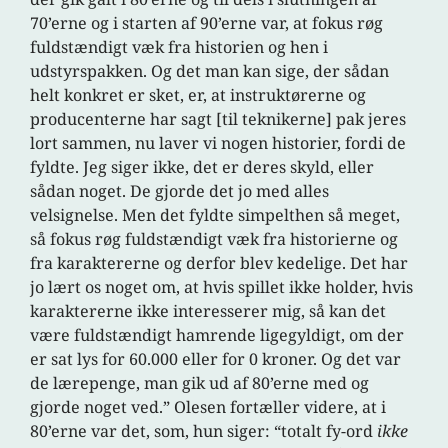
70’erne og i starten af 90’erne var, at fokus røg
fuldstændigt væk fra historien og hen i
udstyrspakken. Og det man kan sige, der sådan
helt konkret er sket, er, at instruktørerne og
producenterne har sagt [til teknikerne] pak jeres
lort sammen, nu laver vi nogen historier, fordi de
fyldte. Jeg siger ikke, det er deres skyld, eller
sådan noget. De gjorde det jo med alles
velsignelse. Men det fyldte simpelthen så meget,
så fokus røg fuldstændigt væk fra historierne og
fra karaktererne og derfor blev kedelige. Det har
jo lært os noget om, at hvis spillet ikke holder, hvis
karaktererne ikke interesserer mig, så kan det
være fuldstændigt hamrende ligegyldigt, om der
er sat lys for 60.000 eller for 0 kroner. Og det var
de lærepenge, man gik ud af 80’erne med og
gjorde noget ved.” Olesen fortæller videre, at i
80’erne var det, som, hun siger: “totalt fy-ord
ikke