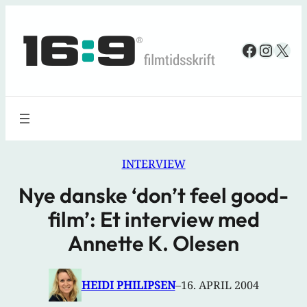
Spring
til
Faceboo
Insta
X
indhold
INTERVIEW
Nye danske ‘don’t feel good-
film’: Et interview med
Annette K. Olesen
HEIDI PHILIPSEN
–
16. APRIL 2004