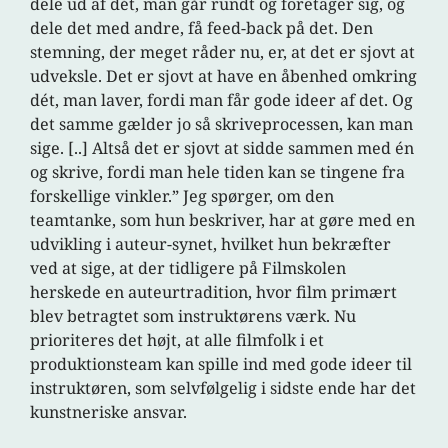
dele ud af dét, man går rundt og foretager sig, og
dele det med andre, få feed-back på det. Den
stemning, der meget råder nu, er, at det er sjovt at
udveksle. Det er sjovt at have en åbenhed omkring
dét, man laver, fordi man får gode ideer af det. Og
det samme gælder jo så skriveprocessen, kan man
sige. [..] Altså det er sjovt at sidde sammen med én
og skrive, fordi man hele tiden kan se tingene fra
forskellige vinkler.” Jeg spørger, om den
teamtanke, som hun beskriver, har at gøre med en
udvikling i auteur-synet, hvilket hun bekræfter
ved at sige, at der tidligere på Filmskolen
herskede en auteurtradition, hvor film primært
blev betragtet som instruktørens værk. Nu
prioriteres det højt, at alle filmfolk i et
produktionsteam kan spille ind med gode ideer til
instruktøren, som selvfølgelig i sidste ende har det
kunstneriske ansvar.