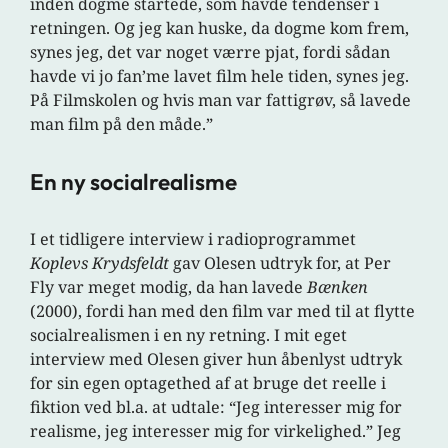
inden dogme startede, som havde tendenser i
retningen. Og jeg kan huske, da dogme kom frem,
synes jeg, det var noget værre pjat, fordi sådan
havde vi jo fan’me lavet film hele tiden, synes jeg.
På Filmskolen og hvis man var fattigrøv, så lavede
man film på den måde.”
En ny socialrealisme
I et tidligere interview i radioprogrammet
Koplevs Krydsfeldt
gav Olesen udtryk for, at Per
Fly var meget modig, da han lavede
Bænken
(2000), fordi han med den film var med til at flytte
socialrealismen i en ny retning. I mit eget
interview med Olesen giver hun åbenlyst udtryk
for sin egen optagethed af at bruge det reelle i
fiktion ved bl.a. at udtale: “Jeg interesser mig for
realisme, jeg interesser mig for virkelighed.” Jeg