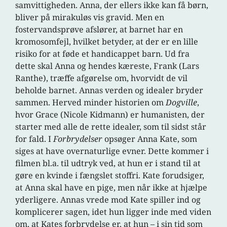
samvittigheden. Anna, der ellers ikke kan få børn,
bliver på mirakuløs vis gravid. Men en
fostervandsprøve afslører, at barnet har en
kromosomfejl, hvilket betyder, at der er en lille
risiko for at føde et handicappet barn. Ud fra
dette skal Anna og hendes kæreste, Frank (Lars
Ranthe), træffe afgørelse om, hvorvidt de vil
beholde barnet. Annas verden og idealer bryder
sammen. Herved minder historien om
Dogville
,
hvor Grace (Nicole Kidmann) er humanisten, der
starter med alle de rette idealer, som til sidst står
for fald. I
Forbrydelser
opsøger Anna Kate, som
siges at have overnaturlige evner. Dette kommer i
filmen bl.a. til udtryk ved, at hun er i stand til at
gøre en kvinde i fængslet stoffri. Kate forudsiger,
at Anna skal have en pige, men når ikke at hjælpe
yderligere. Annas vrede mod Kate spiller ind og
komplicerer sagen, idet hun ligger inde med viden
om, at Kates forbrydelse er, at hun – i sin tid som