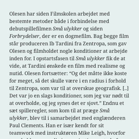
Olesen har siden Filmskolen arbejdet med
bestemte metoder både i forbindelse med
debutspillefilmen
Små ulykker
og siden
Forbrydelser
, der er en dogmefilm. Bag begge film
står produceren Ib Tardini fra Zentropa, som gav
Olesen og filmholdet nogle konditioner at arbejde
inden for. I opstartsfasen til
Små ulykker
fik de at
vide, at Tardini ønskede en film med realisme og
nutid. Olesen fortsætter: “Og det måtte ikke koste
for meget, så det skulle være i en radius i forhold
til Zentropa, som var til at overskue geografisk. [..]
Det var jo en slags konditioner, som jeg var nødt til
at overholde, og jeg synes det er sjovt.” Endnu et
sæt spilleregler, som kom til at præge
Små
ulykker
, blev til i samarbejdet med englænderen
Paul Clements. Han er især kendt for sit
teamwork med instruktøren Mike Leigh, hvorfor