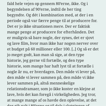
fald hele vejen op gennem 80’erne, ikke. Og i
begyndelsen af 90’erne, indtil de her ting
begyndte. Og dét i kombination med, at der i en
periode også var færre penge til at producere for.
Det er jo ikke situationen mere. Der er faktisk
mange penge at producere for efterhånden. Det
er muligvis så bare nogle, der synes, det er sjovt
og lave film, hvor man ikke har nogen nerver over
et budget på 60 millioner eller 100. [..] Og så er det
jo meget godt, kan man så sige, at den type
historie, jeg gerne vil fortælle, og den type
historie, som mange har haft lyst til at fortælle i
nogle år nu, er hverdagen. Den måde vi lever på,
den måde vi lever sammen på, den måde vi ikke
lever sammen på, altså menneskelige
relationsdramaer, som jo ikke koster en klejne at
lave, hvis det kan foregå i virkeligheden. Jeg tror,
at mange mange af os havde den oplevelse, at det
der gik galt i 80’erne og til dels i slutningen af