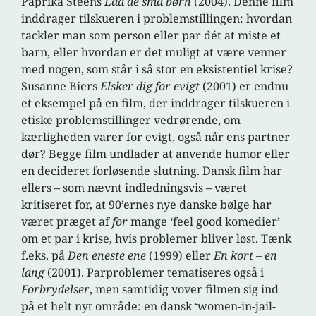
Paprika Steens
Lad de små børn
(2004). Denne film
inddrager tilskueren i problemstillingen: hvordan
tackler man som person eller par dét at miste et
barn, eller hvordan er det muligt at være venner
med nogen, som står i så stor en eksistentiel krise?
Susanne Biers
Elsker dig for evigt
(2001) er endnu
et eksempel på en film, der inddrager tilskueren i
etiske problemstillinger vedrørende, om
kærligheden varer for evigt, også når ens partner
dør? Begge film undlader at anvende humor eller
en decideret forløsende slutning. Dansk film har
ellers – som nævnt indledningsvis – været
kritiseret for, at 90’ernes nye danske bølge har
været præget af
for
mange ‘feel good komedier’
om et par i krise, hvis problemer bliver løst. Tænk
f.eks. på
Den eneste ene
(1999) eller
En kort – en
lang
(2001). Parproblemer tematiseres også i
Forbrydelser
, men samtidig vover filmen sig ind
på et helt nyt område: en dansk ‘women-in-jail-