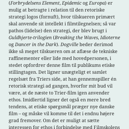
(
Forbrydelsens Element
,
Epidemic
og
Europa
) er
mulig at betragte i relation til den retoriske
strategi logos (fornuft), hvor tilskueren primært
skal anvende sit intellekt i filmtilegnelsen; så var
pathos (lidelse) den strategi, der blev brugt i
Guldhjerte-trilogien
(
Breaking the Waves
,
Idioterne
og
Dancer in the Dark
).
Dogville
beder derimod
ikke så meget tilskueren om at aflæse de tekniske
raffinementer eller lide med hovedpersonen, i
stedet opfordrer denne film til publikums etiske
stillingtagen. Det ligner unægteligt et samlet
regelsæt fra Triers side, at han gennemspiller én
retorisk strategi ad gangen, hvorfor mit bud vil
være, at de næste to Trier-film igen anvender
ethos. Imidlertid ligner det også en mere bred
tendens, at etiske spørgsmål præger nye danske
film – og måske vil komme til det i endnu højere
grad fremover. Om det er muligt at sætte
interessen for ethos i forbindelse med Filmskolens