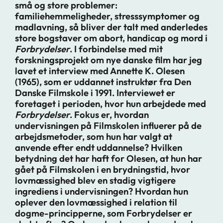
små og store problemer:
familiehemmeligheder, stresssymptomer og
madlavning, så bliver der talt med anderledes
store bogstaver om abort, handicap og mord i
Forbrydelser
. I forbindelse med mit
forskningsprojekt om nye danske film har jeg
lavet et interview med Annette K. Olesen
(1965), som er uddannet instruktør fra Den
Danske Filmskole i 1991. Interviewet er
foretaget i perioden, hvor hun arbejdede med
Forbrydelser
. Fokus er, hvordan
undervisningen på Filmskolen influerer på de
arbejdsmetoder, som hun har valgt at
anvende efter endt uddannelse? Hvilken
betydning det har haft for Olesen, at hun har
gået på Filmskolen i en brydningstid, hvor
lovmæssighed blev en stadig vigtigere
ingrediens i undervisningen? Hvordan hun
oplever den lovmæssighed i relation til
dogme-principperne, som Forbrydelser er