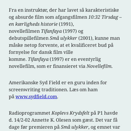
Fra en instruktør, der har lavet så karakteristiske
og absurde film som afgangsfilmen
10:32 Tirsdag –
en kærligheds historie
(1991),
novellefilmen
Tifanfaya
(1997) og
debutspillefilmen
Små ulykker
(2001), kunne man
måske netop forvente, at et kvalificeret bud på
fornyelse for dansk film ville
komme.
Tifanfaya
(1997) er en eventyrlig
novellefilm, som er finansieret via
Novellefilm
.
Amerikanske Syd Field er en guru inden for
screenwriting traditionen. Læs om ham
på
www.sydfield.com
.
Radioprogrammet
Koplevs Krydsfelt
på P1 havde
d. 14/2-02 Annette K. Olesen som gæst. Det var få
dage før premieren på
Små ulykker
, og emnet var