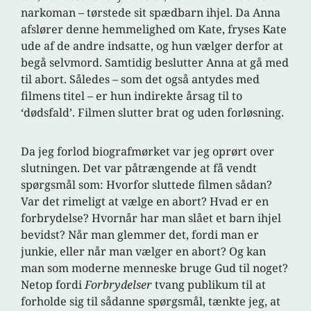
narkoman – tørstede sit spædbarn ihjel. Da Anna
afslører denne hemmelighed om Kate, fryses Kate
ude af de andre indsatte, og hun vælger derfor at
begå selvmord. Samtidig beslutter Anna at gå med
til abort. Således – som det også antydes med
filmens titel – er hun indirekte årsag til to
‘dødsfald’. Filmen slutter brat og uden forløsning.
Da jeg forlod biografmørket var jeg oprørt over
slutningen. Det var påtrængende at få vendt
spørgsmål som: Hvorfor sluttede filmen sådan?
Var det rimeligt at vælge en abort? Hvad er en
forbrydelse? Hvornår har man slået et barn ihjel
bevidst? Når man glemmer det, fordi man er
junkie, eller når man vælger en abort? Og kan
man som moderne menneske bruge Gud til noget?
Netop fordi
Forbrydelser
tvang publikum til at
forholde sig til sådanne spørgsmål, tænkte jeg, at