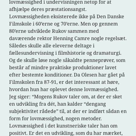
lovmæssighed i undervisningen netop for at
afhjælpe deres præstationsangst.
Lovmæssigheden eksisterede ikke på Den Danske
Filmskole i 60’erne og 70’erne. Men op gennem
80’erne udviklede Rukov sammen med
daværende rektor Henning Camre nogle regelsæt.
Således skulle alle eleverne deltage i
fællesundervisning i filmhistorie og dramaturgi.
Og de skulle løse nogle såkaldte penneprøver, som
består af mindre praktiske produktioner lavet
efter bestemte konditioner. Da Olesen har gået på
Filmskolen fra 87-91, er det interessant at høre,
hvordan hun har oplevet denne lovmæssighed.
Jeg siger: “Mogens Rukov taler om, at der er sket
en udvikling fra dét, han kalder “dengang
subjektivitet rådede” til, at der er indført sådan en
form for lovmæssighed, nogen metoder.
Lovmæssighed i det kunstneriske taler han om
positivt. Er det en udvikling, som du har mærket,