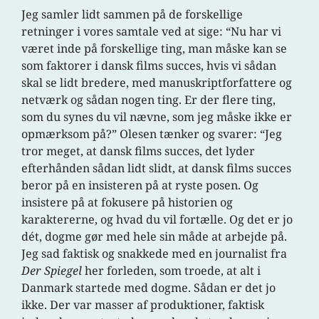
Jeg samler lidt sammen på de forskellige
retninger i vores samtale ved at sige: “Nu har vi
været inde på forskellige ting, man måske kan se
som faktorer i dansk films succes, hvis vi sådan
skal se lidt bredere, med manuskriptforfattere og
netværk og sådan nogen ting. Er der flere ting,
som du synes du vil nævne, som jeg måske ikke er
opmærksom på?” Olesen tænker og svarer: “Jeg
tror meget, at dansk films succes, det lyder
efterhånden sådan lidt slidt, at dansk films succes
beror på en insisteren på at ryste posen. Og
insistere på at fokusere på historien og
karaktererne, og hvad du vil fortælle. Og det er jo
dét, dogme gør med hele sin måde at arbejde på.
Jeg sad faktisk og snakkede med en journalist fra
Der Spiegel
her forleden, som troede, at alt i
Danmark startede med dogme. Sådan er det jo
ikke. Der var masser af produktioner, faktisk