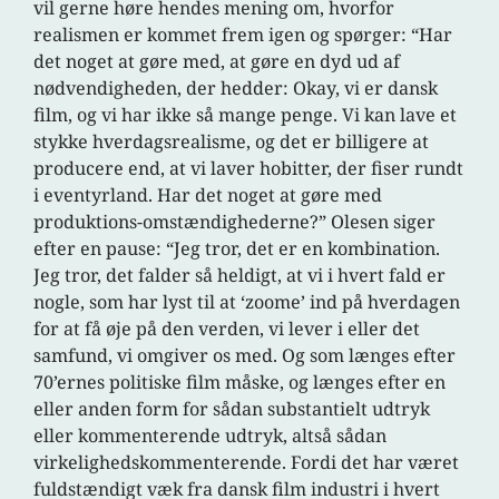
vil gerne høre hendes mening om, hvorfor
realismen er kommet frem igen og spørger: “Har
det noget at gøre med, at gøre en dyd ud af
nødvendigheden, der hedder: Okay, vi er dansk
film, og vi har ikke så mange penge. Vi kan lave et
stykke hverdagsrealisme, og det er billigere at
producere end, at vi laver hobitter, der fiser rundt
i eventyrland. Har det noget at gøre med
produktions-omstændighederne?” Olesen siger
efter en pause: “Jeg tror, det er en kombination.
Jeg tror, det falder så heldigt, at vi i hvert fald er
nogle, som har lyst til at ‘zoome’ ind på hverdagen
for at få øje på den verden, vi lever i eller det
samfund, vi omgiver os med. Og som længes efter
70’ernes politiske film måske, og længes efter en
eller anden form for sådan substantielt udtryk
eller kommenterende udtryk, altså sådan
virkelighedskommenterende. Fordi det har været
fuldstændigt væk fra dansk film industri i hvert