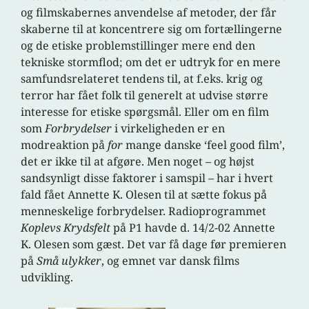
og filmskabernes anvendelse af metoder, der får
skaberne til at koncentrere sig om fortællingerne
og de etiske problemstillinger mere end den
tekniske stormflod; om det er udtryk for en mere
samfundsrelateret tendens til, at f.eks. krig og
terror har fået folk til generelt at udvise større
interesse for etiske spørgsmål. Eller om en film
som
Forbrydelser
i virkeligheden er en
modreaktion på
for
mange danske ‘feel good film’,
det er ikke til at afgøre. Men noget – og højst
sandsynligt disse faktorer i samspil – har i hvert
fald fået Annette K. Olesen til at sætte fokus på
menneskelige forbrydelser. Radioprogrammet
Koplevs Krydsfelt
på P1 havde d. 14/2-02 Annette
K. Olesen som gæst. Det var få dage før premieren
på
Små ulykker
, og emnet var dansk films
udvikling.