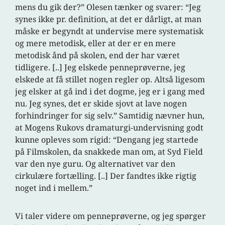
mens du gik der?” Olesen tænker og svarer: “Jeg
synes ikke pr. definition, at det er dårligt, at man
måske er begyndt at undervise mere systematisk
og mere metodisk, eller at der er en mere
metodisk ånd på skolen, end der har været
tidligere. [..] Jeg elskede penneprøverne, jeg
elskede at få stillet nogen regler op. Altså ligesom
jeg elsker at gå ind i det dogme, jeg er i gang med
nu. Jeg synes, det er skide sjovt at lave nogen
forhindringer for sig selv.” Samtidig nævner hun,
at Mogens Rukovs dramaturgi-undervisning godt
kunne opleves som rigid: “Dengang jeg startede
på Filmskolen, da snakkede man om, at Syd Field
var den nye guru. Og alternativet var den
cirkulære fortælling. [..] Der fandtes ikke rigtig
noget ind i mellem.”
Vi taler videre om penneprøverne, og jeg spørger