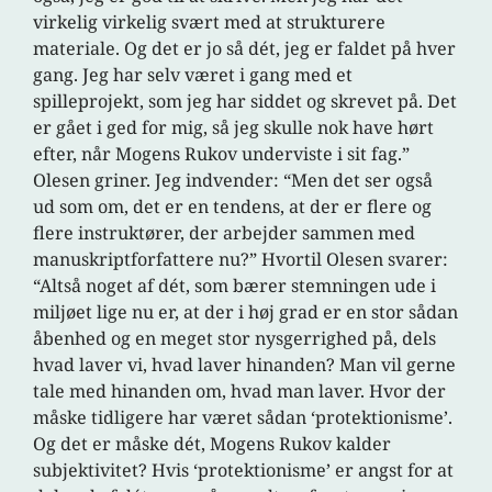
virkelig virkelig svært med at strukturere
materiale. Og det er jo så dét, jeg er faldet på hver
gang. Jeg har selv været i gang med et
spilleprojekt, som jeg har siddet og skrevet på. Det
er gået i ged for mig, så jeg skulle nok have hørt
efter, når Mogens Rukov underviste i sit fag.”
Olesen griner. Jeg indvender: “Men det ser også
ud som om, det er en tendens, at der er flere og
flere instruktører, der arbejder sammen med
manuskriptforfattere nu?” Hvortil Olesen svarer:
“Altså noget af dét, som bærer stemningen ude i
miljøet lige nu er, at der i høj grad er en stor sådan
åbenhed og en meget stor nysgerrighed på, dels
hvad laver vi, hvad laver hinanden? Man vil gerne
tale med hinanden om, hvad man laver. Hvor der
måske tidligere har været sådan ‘protektionisme’.
Og det er måske dét, Mogens Rukov kalder
subjektivitet? Hvis ‘protektionisme’ er angst for at