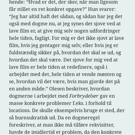
hende: “Hvad er det, der sker, når man ligesom
får stillet en ret konkret opgave?” Hun svarer:
“Jeg har altid haft det sådan, og sådan har jeg det
også med dogme nu, at jeg synes det sjove ved at
lave film er, at give mig selv nogen udfordringer
hele tiden, fagligt. For mig er det ikke sjovt at lave
film, hvis jeg gentager mig selv, eller hvis jeg er
fuldstændig sikker på, hvordan det skal se ud, og
hvordan det skal være. Det sjove for mig ved at
lave film er hele tiden at redefinere, også i
arbejdet med det, hele tiden at vende mønten og
se, hvordan vil det være, hvis man gjorde det på
en anden måde.” Olesen beskriver, hvordan
dogmerne i arbejdet med
Forbrydelser
gav en
masse konkrete problemer f.eks. i forhold til
locations. De skulle eksempelvis bruge et sted, der
så bureaukratisk ud. Da en dogmeregel
foreskriver, at man ikke må tilføre rekvisitter,
havde de imidlertid et problem, da den konkrete