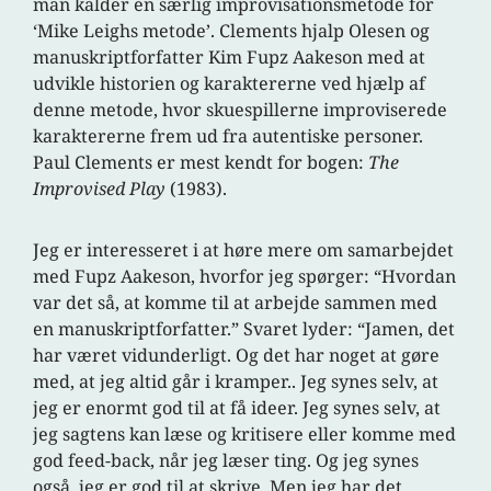
man kalder en særlig improvisationsmetode for
‘Mike Leighs metode’. Clements hjalp Olesen og
manuskriptforfatter Kim Fupz Aakeson med at
udvikle historien og karaktererne ved hjælp af
denne metode, hvor skuespillerne improviserede
karaktererne frem ud fra autentiske personer.
Paul Clements er mest kendt for bogen:
The
Improvised Play
(1983).
Jeg er interesseret i at høre mere om samarbejdet
med Fupz Aakeson, hvorfor jeg spørger: “Hvordan
var det så, at komme til at arbejde sammen med
en manuskriptforfatter.” Svaret lyder: “Jamen, det
har været vidunderligt. Og det har noget at gøre
med, at jeg altid går i kramper.. Jeg synes selv, at
jeg er enormt god til at få ideer. Jeg synes selv, at
jeg sagtens kan læse og kritisere eller komme med
god feed-back, når jeg læser ting. Og jeg synes
også, jeg er god til at skrive. Men jeg har det