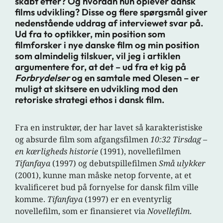
skabt efter? Og hvordan hun oplever dansk
films udvikling? Disse og flere spørgsmål giver
nedenstående uddrag af interviewet svar på.
Ud fra to optikker, min position som
filmforsker i nye danske film og min position
som almindelig tilskuer, vil jeg i artiklen
argumentere for, at det – ud fra et kig på
Forbrydelser
og en samtale med Olesen – er
muligt at skitsere en udvikling mod den
retoriske strategi ethos i dansk film.
Fra en instruktør, der har lavet så karakteristiske
og absurde film som afgangsfilmen
10:32 Tirsdag –
en kærligheds historie
(1991), novellefilmen
Tifanfaya
(1997) og debutspillefilmen
Små ulykker
(2001), kunne man måske netop forvente, at et
kvalificeret bud på fornyelse for dansk film ville
komme.
Tifanfaya
(1997) er en eventyrlig
novellefilm, som er finansieret via
Novellefilm
.