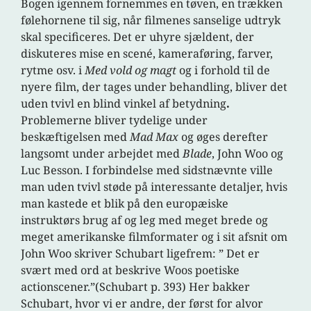
Bogen igennem fornemmes en tøven, en trækken
følehornene til sig, når filmenes sanselige udtryk
skal specificeres. Det er uhyre sjældent, der
diskuteres mise en scené, kameraføring, farver,
rytme osv. i
Med vold og magt
og i forhold til de
nyere film, der tages under behandling, bliver det
uden tvivl en blind vinkel af betydning
.
Problemerne bliver tydelige under
beskæftigelsen med
Mad Max
og øges derefter
langsomt under arbejdet med
Blade
, John Woo og
Luc Besson. I forbindelse med sidstnævnte ville
man uden tvivl støde på interessante detaljer, hvis
man kastede et blik på den europæiske
instruktørs brug af og leg med meget brede og
meget amerikanske filmformater og i sit afsnit om
John Woo skriver Schubart ligefrem: ” Det er
svært med ord at beskrive Woos poetiske
actionscener.”(Schubart p. 393) Her bakker
Schubart, hvor vi er andre, der først for alvor