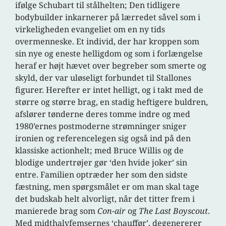
ifølge Schubart til stålhelten; Den tidligere
bodybuilder inkarnerer på lærredet såvel som i
virkeligheden evangeliet om en ny tids
overmenneske. Et individ, der har kroppen som
sin nye og eneste helligdom og som i forlængelse
heraf er højt hævet over begreber som smerte og
skyld, der var uløseligt forbundet til Stallones
figurer. Herefter er intet helligt, og i takt med de
større og større brag, en stadig heftigere buldren,
afslører tønderne deres tomme indre og med
1980’ernes postmoderne strømninger sniger
ironien og referencelegen sig også ind på den
klassiske actionhelt; med Bruce Willis og de
blodige undertrøjer gør ‘den hvide joker’ sin
entre. Familien optræder her som den sidste
fæstning, men spørgsmålet er om man skal tage
det budskab helt alvorligt, når det titter frem i
manierede brag som
Con-air
og
The Last Boyscout
.
Med midthalvfemsernes ‘chauffør’, degenererer