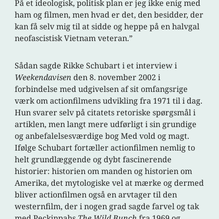
På et ideologisk, politisk plan er jeg ikke enig med
ham og filmen, men hvad er det, den besidder, der
kan få selv mig til at sidde og heppe på en halvgal
neofascistisk Vietnam veteran.”
Sådan sagde Rikke Schubart i et interview i
Weekendavisen
den 8. november 2002 i
forbindelse med udgivelsen af sit omfangsrige
værk om actionfilmens udvikling fra 1971 til i dag.
Hun svarer selv på citatets retoriske spørgsmål i
artiklen, men langt mere udførligt i sin grundige
og anbefalelsesværdige bog Med vold og magt.
Ifølge Schubart fortæller actionfilmen nemlig to
helt grundlæggende og dybt fascinerende
historier: historien om manden og historien om
Amerika, det mytologiske vel at mærke og dermed
bliver actionfilmen også en arvtager til den
westernfilm, der i nogen grad sagde farvel og tak
med Peckinpahs
The Wild Bunch
fra 1969 og