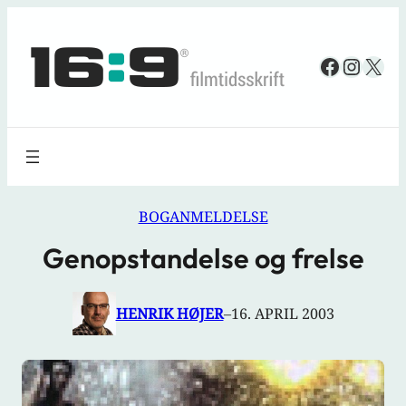
Spring
til
Faceboo
Insta
X
indhold
BOGANMELDELSE
Genopstandelse og frelse
HENRIK HØJER
–
16. APRIL 2003