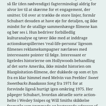
så får (den nødvendige) fagterminologi aldrig for
alvor lov til at skærme for et engagement, der
smitter. Ud over at trække de store linjer, formår
Schubart desuden at have øje for detaljen, og ikke
mindst for de utallige sammenhænge filmene kan
og bør ses i. Hun bedriver forbilledlig
kulturanalyse og tøver ikke med at inddrage
actionskuespillernes ‘real-life-persona’ ligesom
filmenes reklamekampagner nærlæses med
interessante pointer til følge. Interessant er
ligeledes historierne om Hollywoods behandling
af det sorte Amerika, ikke mindst historien om
Blaxploitation-filmene, der dukkede op som et lyn
fra en klar himmel med Melvin van Peebles’
Sweet
Sweetbacks Baadassss Song
fra 1971 for at
forsvinde ligeså hurtigt igen omkring 1975. Her
påpeger Schubart, hvordan aktuelle sorte action-
helte i Wesley Snipes og Will Smiths skikkelse