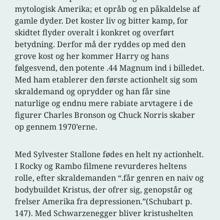
mytologisk Amerika; et opråb og en påkaldelse af
gamle dyder. Det koster liv og bitter kamp, for
skidtet flyder overalt i konkret og overført
betydning. Derfor må der ryddes op med den
grove kost og her kommer Harry og hans
følgesvend, den potente .44 Magnum ind i billedet.
Med ham etablerer den første actionhelt sig som
skraldemand og oprydder og han får sine
naturlige og endnu mere rabiate arvtagere i de
figurer Charles Bronson og Chuck Norris skaber
op gennem 1970’erne.
Med Sylvester Stallone fødes en helt ny actionhelt.
I Rocky og Rambo filmene revurderes heltens
rolle, efter skraldemanden “.får genren en naiv og
bodybuildet Kristus, der ofrer sig, genopstår og
frelser Amerika fra depressionen.”(Schubart p.
147). Med Schwarzenegger bliver kristushelten