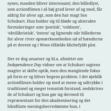
synes, manden bliver interessant; den billedlyst,
som actionfilmen i så høj grad lever af og med, får
aldrig for alvor agt, som den har magt hos
Schubart. Hun holder sig til bløde og abstrakte
formuleringer som ‘poetisk’, ‘voldsom’,
‘ekvilibristisk’, ‘intens’ og lignende når billederne
for alvor river opmærksomheden ud af hænderne
på et dovent og i Woos tilfælde klichefyldt plot.
Der er dog ansatser og bl.a. afsnittet om
Independence Day
vidner om at Schubart sagtens
magter at skifte optik, men den manglende fokus
på form er og bliver bogens problem. I det øjeblik
actionfilmen holder op med at mene og udtrykke i
traditionel og meget tematisk forstand, nedskrives
de af Schubart og hun gør sig dermed til
repræsentant for den akademisering og det
håndfaste meningsherredømme hun, i