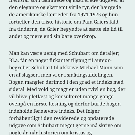
fremstår som tæmmede og kastrerede udgaver af
den elegante og ekstremt virile tyr, der hærgede
de amerikanske lærreder fra 1971-1975 og hun
fortæller den triste historie om Pam Griers fald
fra tinderne, da Grier begyndte at sætte sin lid til
andet og mere end sin bare overkrop.
Man kan være uenig med Schubart om detaljer;
Bl.a. får en noget firkantet tilgang til auteur-
begrebet Schubart til afskrive Michael Mann som
en af slagsen, men vi er i småtingsafdelingen.
Bogen mangler derimod i den grad et indeks med
sidetal. Med vold og magt er uden tvivl en bog, der
vil blive pletlæst og konsulteret mange gange
ovenpå en første læsning og derfor burde bogen
indeholde førnævnte indeks. Det følger
forhåbentligt i den reviderede og opdaterede
udgave som Schubart meget gerne må skrive om
nogle år, når historien om kristus og