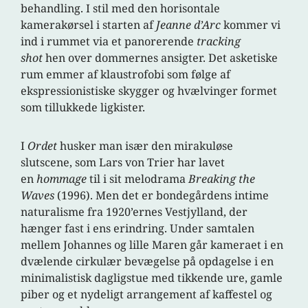
behandling. I stil med den horisontale
kamerakørsel i starten af
Jeanne d’Arc
kommer vi
ind i rummet via et panorerende
tracking
shot
hen over dommernes ansigter. Det asketiske
rum emmer af klaustrofobi som følge af
ekspressionistiske skygger og hvælvinger formet
som tillukkede ligkister.
I
Ordet
husker man især den mirakuløse
slutscene, som Lars von Trier har lavet
en
hommage
til i sit melodrama
Breaking the
Waves
(1996). Men det er bondegårdens intime
naturalisme fra 1920’ernes Vestjylland, der
hænger fast i ens erindring. Under samtalen
mellem Johannes og lille Maren går kameraet i en
dvælende cirkulær bevægelse på opdagelse i en
minimalistisk dagligstue med tikkende ure, gamle
piber og et nydeligt arrangement af kaffestel og