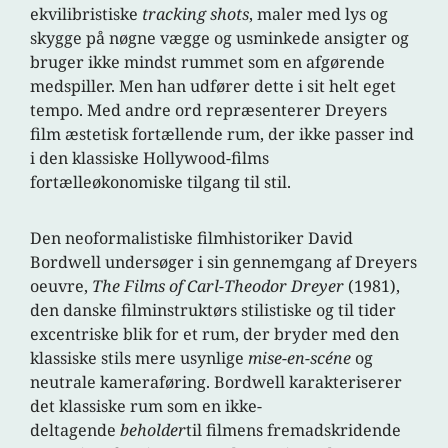
ekvilibristiske
tracking shots
, maler med lys og
skygge på nøgne vægge og usminkede ansigter og
bruger ikke mindst rummet som en afgørende
medspiller. Men han udfører dette i sit helt eget
tempo. Med andre ord repræsenterer Dreyers
film æstetisk fortællende rum, der ikke passer ind
i den klassiske Hollywood-films
fortælleøkonomiske tilgang til stil.
Den neoformalistiske filmhistoriker David
Bordwell undersøger i sin gennemgang af Dreyers
oeuvre,
The Films of Carl-Theodor Dreyer
(1981),
den danske filminstruktørs stilistiske og til tider
excentriske blik for et rum, der bryder med den
klassiske stils mere usynlige
mise-en-scéne
og
neutrale kameraføring. Bordwell karakteriserer
det klassiske rum som en ikke-
deltagende
beholder
til filmens fremadskridende