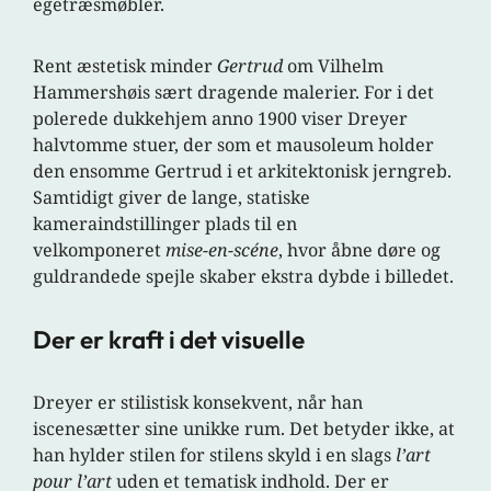
egetræsmøbler.
Rent æstetisk minder
Gertrud
om Vilhelm
Hammershøis sært dragende malerier. For i det
polerede dukkehjem anno 1900 viser Dreyer
halvtomme stuer, der som et mausoleum holder
den ensomme Gertrud i et arkitektonisk jerngreb.
Samtidigt giver de lange, statiske
kameraindstillinger plads til en
velkomponeret
mise-en-scéne
, hvor åbne døre og
guldrandede spejle skaber ekstra dybde i billedet.
Der er kraft i det visuelle
Dreyer er stilistisk konsekvent, når han
iscenesætter sine unikke rum. Det betyder ikke, at
han hylder stilen for stilens skyld i en slags
l’art
pour l’art
uden et tematisk indhold. Der er