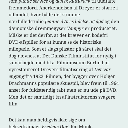
som
public service
og
dansk kulturarv
til uudtalte
fremmedord. Anerkendelsen af Dreyer er større i
udlandet, hvor både det stumme
nærbilledstudie
Jeanne d’Arcs lidelse og død
og den
dæmoniske drømmegyser
Vampyr
er produceret.
Måske er det derfor, at det kræver en kodefri
DVD-afspiller for at kunne se de historiske
milepæle. Som et slags plaster på såret skal det
dog nævnes, at Det Danske Filminstitut for nylig i
samarbejde med bl.a. Filmmuseum Berlin har
nyrestaureret Dreyers filmatisering af
Der var
engang
fra 1922. Filmen, der bygger over Holger
Drachmanns populære skuespil, blev frem til 1964
anset for fuldstændig tabt men er nu ude på DVD.
Men det er samtidigt én af instruktørens svagere
film.
Det kan man heldigvis ikke sige om
heksedramaet
Vredens Dag
, Kaj Munk-