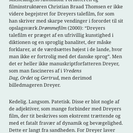
filminstruktøren Christian Braad Thomsen er ikke
videre begejstret for Dreyers talefilm, for som
han skriver med skarpe vendinger i forordet til sit
opslagsværk
Drømmefilm
(2000): “Dreyers
talefilm er præget af en ufrivillig kunstighed i
diktionen og en sproglig banalitet, der måske
forklarer, at de værdsættes højest i de lande, hvor
man ikke er fortrolig med det danske sprog”. Men
det er heller ikke manuskriptforfatteren Dreyer,
som man fascineres af i
Vredens
Dag
,
Ordet
og
Gertrud
, men derimod
billedmageren Dreyer.
Kedelig. Langsom. Patetisk. Disse er blot nogle af
de adjektiver, som mange forbinder med Dreyers
film, der tit beskrives som ekstremt trættende og
med et fatalt fravær af dynamik og bevægelighed.
Dette er langt fra sandheden. For Dreyer laver