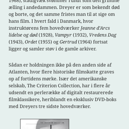
1968), stadigvæk svømmer rundt som den grimme
ælling i andedammen. Dreyer er som bekendt død
og borte, og det samme fristes man til at sige om
hans film. I hvert fald i Danmark, hvor
instruktørens fem hovedværker
Jeanne d’Arcs
lidelse og død
(1928),
Vampyr
(1932),
Vredens Dag
(1943),
Ordet
(1955) og
Gertrud
(1964) fortsat
ligger og samler støv i de gamle arkiver.
Sådan er holdningen ikke på den anden side af
Atlanten, hvor flere historiske filmskatte graves
op af fortidens mørke. Især det amerikanske
selskab, The Criterion Collection, har i flere år
udsendt en perlerække af digitalt restaurerede
filmklassikere, heriblandt en eksklusiv DVD-boks
med Dreyers tre sidste hovedværker.