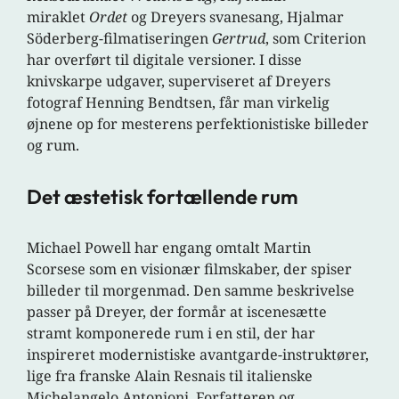
miraklet
Ordet
og Dreyers svanesang, Hjalmar
Söderberg-filmatiseringen
Gertrud
, som Criterion
har overført til digitale versioner. I disse
knivskarpe udgaver, superviseret af Dreyers
fotograf Henning Bendtsen, får man virkelig
øjnene op for mesterens perfektionistiske billeder
og rum.
Det æstetisk fortællende rum
Michael Powell har engang omtalt Martin
Scorsese som en visionær filmskaber, der spiser
billeder til morgenmad. Den samme beskrivelse
passer på Dreyer, der formår at iscenesætte
stramt komponerede rum i en stil, der har
inspireret modernistiske avantgarde-instruktører,
lige fra franske Alain Resnais til italienske
Michelangelo Antonioni. Forfatteren og