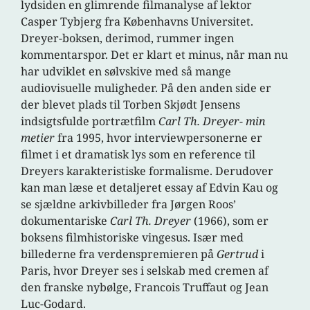
lydsiden en glimrende filmanalyse af lektor
Casper Tybjerg fra Københavns Universitet.
Dreyer-boksen, derimod, rummer ingen
kommentarspor. Det er klart et minus, når man nu
har udviklet en sølvskive med så mange
audiovisuelle muligheder. På den anden side er
der blevet plads til Torben Skjødt Jensens
indsigtsfulde portrætfilm
Carl Th. Dreyer- min
metier
fra 1995, hvor interviewpersonerne er
filmet i et dramatisk lys som en reference til
Dreyers karakteristiske formalisme. Derudover
kan man læse et detaljeret essay af Edvin Kau og
se sjældne arkivbilleder fra Jørgen Roos’
dokumentariske
Carl Th. Dreyer
(1966), som er
boksens filmhistoriske vingesus. Især med
billederne fra verdenspremieren på
Gertrud
i
Paris, hvor Dreyer ses i selskab med cremen af
den franske nybølge, Francois Truffaut og Jean
Luc-Godard.