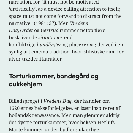
narration, for “it must not be motivated
‘artistically’, as a device calling attention to itself;
space must not come forward to distract from the
narrative” (1981: 37). Men
Vredens
Dag
,
Ordet
og
Gertrud
rummer netop flere
beskrivende
situationer
end
konfliktrige
handlinger
og placerer sig derved i en
synlig art cinema tradition, hvor stilistiske rum for
alvor træder i karakter.
Torturkammer, bondegård og
dukkehjem
Billedsproget i
Vredens Dag
, der handler om
1620’ernes hekseforfølgelse, er især inspireret af
hollandsk renæssance. Men man glemmer aldrig
det dystre torturkammer, hvor heksen Herlufs
Marte kommer under bødlens ukærlige