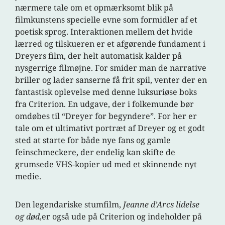
nærmere tale om et opmærksomt blik på
filmkunstens specielle evne som formidler af et
poetisk sprog. Interaktionen mellem det hvide
lærred og tilskueren er et afgørende fundament i
Dreyers film, der helt automatisk kalder på
nysgerrige filmøjne. For smider man de narrative
briller og lader sanserne få frit spil, venter der en
fantastisk oplevelse med denne luksuriøse boks
fra Criterion. En udgave, der i folkemunde bør
omdøbes til “Dreyer for begyndere”. For her er
tale om et ultimativt portræt af Dreyer og et godt
sted at starte for både nye fans og gamle
feinschmeckere, der endelig kan skifte de
grumsede VHS-kopier ud med et skinnende nyt
medie.
Den legendariske stumfilm,
Jeanne d’Arcs lidelse
og død
,er også ude på Criterion og indeholder på