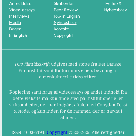
Anmeldelser
Skribenter
Twitter/X
Video-essays
Peer Review
Nyhedsbrev
Interviews
16:9 in English
Media
Nyhedsbrev
Bøger
Kontakt
In English
Copyright
16:9 filmtidsskrift
udgives med støtte fra Det Danske
Filminstitut samt Kulturministeriets bevilling til
almenkulturelle tidsskrifter.
Kopiering samt brug af videoessays og andet indhold fra
dette website må kun finde sted på institutioner eller
virksomheder, der har indgået aftale med Copydan Tekst
& Node, og kun inden for de rammer, der er nævnt i
aftalen.
ISSN: 1603-5194.
Copyright
© 2002-26. Alle rettigheder