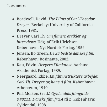
Læs mere:
Bordwell, David.
The Films of Carl-Theodor
Dreyer
. Berkeley: University of California
Press, 1981.
Dreyer, Carl Th.
Om filmen: artikler og
interviews
. Udg. af Erik Ulrichsen.
København: Nyt Nordisk Forlag, 1959.
Jensen, Bo Green.
De 25 bedste danske film
.
København: Rosinante, 2002.
Kau, Edvin.
Dreyers Filmkunst.
Aarhus:
Akademisk Forlag, 1989.
Neergaard, Ebbe.
En filminstruktørs arbejde:
Carl Th. Dreyer og hans ti film
. København:
Athenæum, 1940.
Piil, Morten. (red.)
Gyldendals filmguide
&#8211; Danske film fra A til Z
. København:
Gyldendal, 1998.