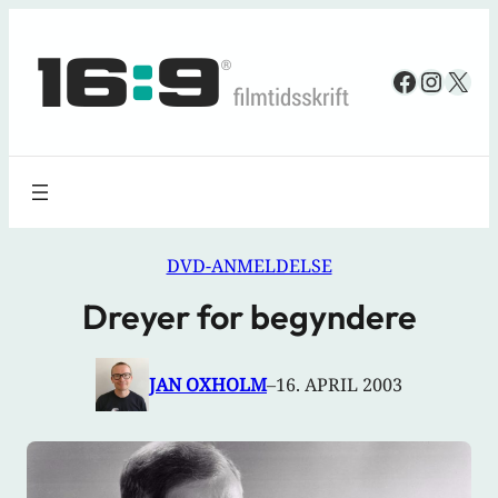
Spring
til
Faceboo
Insta
X
indhold
DVD-ANMELDELSE
Dreyer for begyndere
JAN OXHOLM
–
16. APRIL 2003