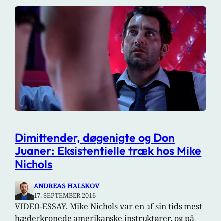
Dimittender, døgenigte og Don
Juaner: Eksistentielle træk hos Mike
Nichols
ANDREAS HALSKOV
17. SEPTEMBER 2016
VIDEO-ESSAY. Mike Nichols var en af sin tids mest
hæderkronede amerikanske instruktører, og på