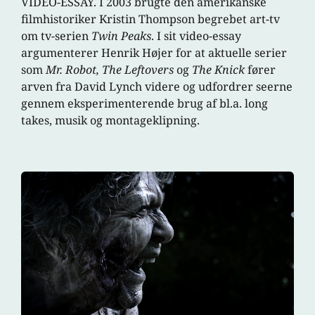
VIDEO-ESSAY. I 2003 brugte den amerikanske
filmhistoriker Kristin Thompson begrebet art-tv
om tv-serien
Twin Peaks
. I sit video-essay
argumenterer Henrik Højer for at aktuelle serier
som
Mr. Robot,
The Leftovers
og
The Knick
fører
arven fra David Lynch videre og udfordrer seerne
gennem eksperimenterende brug af bl.a. long
takes, musik og montageklipning.