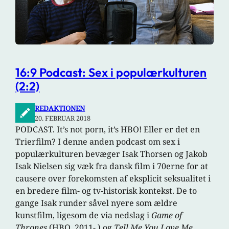
16:9 Podcast: Sex i populærkulturen
(2:2)
REDAKTIONEN
20. FEBRUAR 2018
PODCAST. It’s not porn, it’s HBO! Eller er det en
Trierfilm? I denne anden podcast om sex i
populærkulturen bevæger Isak Thorsen og Jakob
Isak Nielsen sig væk fra dansk film i 70erne for at
causere over forekomsten af eksplicit seksualitet i
en bredere film- og tv-historisk kontekst. De to
gange Isak runder såvel nyere som ældre
kunstfilm, ligesom de via nedslag i
Game of
Thrones
(HBO, 2011- ) og
Tell Me You Love Me