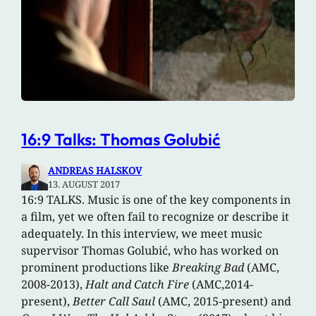
16:9 Talks: Thomas Golubić
ANDREAS HALSKOV
13. AUGUST 2017
16:9 TALKS. Music is one of the key components in
a film, yet we often fail to recognize or describe it
adequately. In this interview, we meet music
supervisor Thomas Golubić, who has worked on
prominent productions like
Breaking Bad
(AMC,
2008-2013),
Halt and Catch Fire
(AMC,2014-
present),
Better Call Saul
(AMC, 2015-present) and