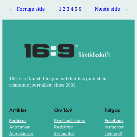
←
Forrige side
1
2
3
4
5
6
Næste side
→
16:9 is a Danish film journal that has published
academic journalism since 2003.
Artikler
Om 16:9
Følg os
Features
Profil og historie
Facebook
Anatomier
Redaktion
Instagram
Anmeldelser
Skribenter
Twitter/X