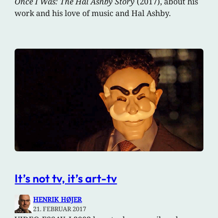
Once I Was: The Hal Ashby Story
(2017), about his
work and his love of music and Hal Ashby.
It’s not tv, it’s art-tv
HENRIK HØJER
21. FEBRUAR 2017