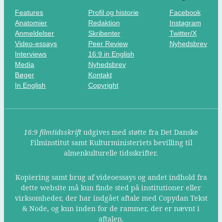
Features
Profil og historie
Facebook
Anatomier
Redaktion
Instagram
Anmeldelser
Skribenter
Twitter/X
Video-essays
Peer Review
Nyhedsbrev
Interviews
16:9 in English
Media
Nyhedsbrev
Bøger
Kontakt
In English
Copyright
16:9 filmtidsskrift
udgives med støtte fra Det Danske
Filminstitut samt Kulturministeriets bevilling til
almenkulturelle tidsskrifter.
Kopiering samt brug af videoessays og andet indhold fra
dette website må kun finde sted på institutioner eller
virksomheder, der har indgået aftale med Copydan Tekst
& Node, og kun inden for de rammer, der er nævnt i
aftalen.