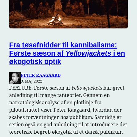
Fra tøsefnidder til kannibalisme:
Første sæson af
Yellowjackets
i en
økogotisk optik
PETER RAAGAARD
3. MAJ 2022
FEATURE. Første sæson af
Yellowjackets
har givet
anledning til mange fanteorier. Gennem en
narratologisk analyse af en plotlinje fra
pilotafsnittet viser Peter Raagaard, hvordan der
skabes forventninger hos publikum. Samtidig er
serien også en god anledning til at introducere det
teoretiske begreb økogotik til et dansk publikum