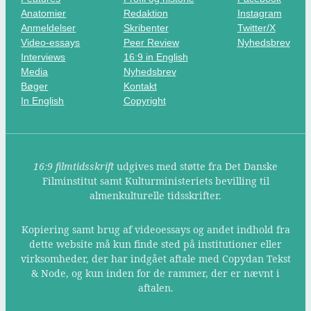
Anatomier
Redaktion
Instagram
Anmeldelser
Skribenter
Twitter/X
Video-essays
Peer Review
Nyhedsbrev
Interviews
16:9 in English
Media
Nyhedsbrev
Bøger
Kontakt
In English
Copyright
16:9 filmtidsskrift
udgives med støtte fra Det Danske
Filminstitut samt Kulturministeriets bevilling til
almenkulturelle tidsskrifter.
Kopiering samt brug af videoessays og andet indhold fra
dette website må kun finde sted på institutioner eller
virksomheder, der har indgået aftale med Copydan Tekst
& Node, og kun inden for de rammer, der er nævnt i
aftalen.