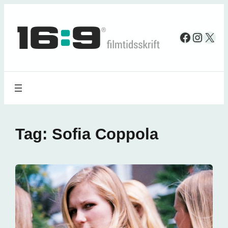
Spring
til
Faceboo
Insta
X
indhold
Tag:
Sofia Coppola