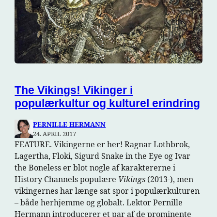
The Vikings! Vikinger i
populærkultur og kulturel erindring
PERNILLE HERMANN
24. APRIL 2017
FEATURE. Vikingerne er her! Ragnar Lothbrok,
Lagertha, Floki, Sigurd Snake in the Eye og Ivar
the Boneless er blot nogle af karaktererne i
History Channels populære
Vikings
(2013-), men
vikingernes har længe sat spor i populærkulturen
– både herhjemme og globalt. Lektor Pernille
Hermann introducerer et par af de prominente