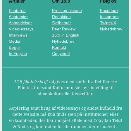
Artikler
Om 16:9
Følg os
Features
Profil og historie
Facebook
Anatomier
Redaktion
Instagram
Anmeldelser
Skribenter
Twitter/X
Video-essays
Peer Review
Nyhedsbrev
Interviews
16:9 in English
Media
Nyhedsbrev
Bøger
Kontakt
In English
Copyright
16:9 filmtidsskrift
udgives med støtte fra Det Danske
Filminstitut samt Kulturministeriets bevilling til
almenkulturelle tidsskrifter.
Kopiering samt brug af videoessays og andet indhold fra
dette website må kun finde sted på institutioner eller
virksomheder, der har indgået aftale med Copydan Tekst
& Node, og kun inden for de rammer, der er nævnt i