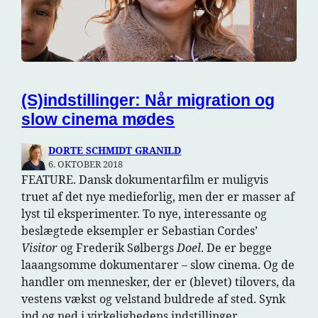
(S)indstillinger: Når migration og
slow cinema mødes
DORTE SCHMIDT GRANILD
6. OKTOBER 2018
FEATURE. Dansk dokumentarfilm er muligvis
truet af det nye medieforlig, men der er masser af
lyst til eksperimenter. To nye, interessante og
beslægtede eksempler er Sebastian Cordes’
Visitor
og Frederik Sølbergs
Doel
. De er begge
laaangsomme dokumentarer – slow cinema. Og de
handler om mennesker, der er (blevet) tilovers, da
vestens vækst og velstand buldrede af sted. Synk
ind og ned i virkelighedens indstillinger.