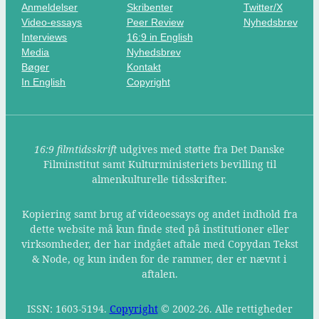
Anmeldelser
Skribenter
Twitter/X
Video-essays
Peer Review
Nyhedsbrev
Interviews
16:9 in English
Media
Nyhedsbrev
Bøger
Kontakt
In English
Copyright
16:9 filmtidsskrift
udgives med støtte fra Det Danske
Filminstitut samt Kulturministeriets bevilling til
almenkulturelle tidsskrifter.
Kopiering samt brug af videoessays og andet indhold fra
dette website må kun finde sted på institutioner eller
virksomheder, der har indgået aftale med Copydan Tekst
& Node, og kun inden for de rammer, der er nævnt i
aftalen.
ISSN: 1603-5194.
Copyright
© 2002-26. Alle rettigheder