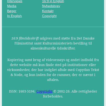
Interviews
16:9 in English
Media
Nyhedsbrev
Bøger
Kontakt
In English
Copyright
16:9 filmtidsskrift
udgives med støtte fra Det Danske
Filminstitut samt Kulturministeriets bevilling til
almenkulturelle tidsskrifter.
Kopiering samt brug af videoessays og andet indhold fra
dette website må kun finde sted på institutioner eller
virksomheder, der har indgået aftale med Copydan Tekst
& Node, og kun inden for de rammer, der er nævnt i
aftalen.
ISSN: 1603-5194.
Copyright
© 2002-26. Alle rettigheder
forbeholdes.