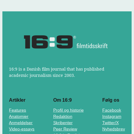
16:9 is a Danish film journal that has published
academic journalism since 2003.
Artikler
Om 16:9
Følg os
Features
Profil og historie
Facebook
Anatomier
Redaktion
Instagram
Anmeldelser
Skribenter
Twitter/X
Video-essays
Peer Review
Nyhedsbrev