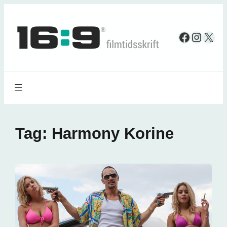
Spring
til
Faceboo
Insta
X
indhold
Tag:
Harmony Korine