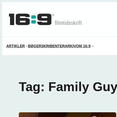
Spring
til
indhold
ARTIKLER
BØGER
SKRIBENTER
ARKIV
OM 16:9
Tag:
Family Gu