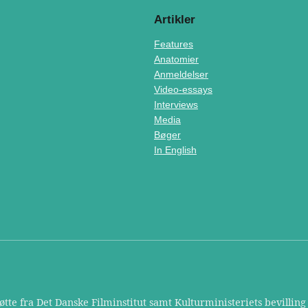
Artikler
Features
Anatomier
Anmeldelser
Video-essays
Interviews
Media
Bøger
In English
te fra Det Danske Filminstitut samt Kulturministeriets bevilling t