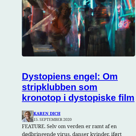
Dystopiens engel: Om
stripklubben som
kronotop i dystopiske film
KAREN DICH
15. SEPTEMBER 2020
FEATURE. Selv om verden er ramt af en
dødbringende virus, danser kvinder, iført