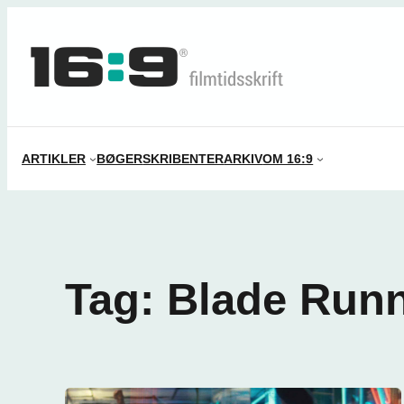
Spring
til
indhold
ARTIKLER
BØGER
SKRIBENTER
ARKIV
OM 16:9
Tag:
Blade Run