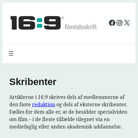
Spring
til
Faceboo
Insta
X
indhold
Skribenter
Artiklerne i
16:9
skrives dels af medlemmerne af
den faste
redaktion
og dels af eksterne skribenter.
Fælles for dem alle er, at de besidder specialviden
om film – i de fleste tilfælde tilegnet via en
mediefaglig eller anden akademisk uddannelse.