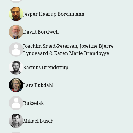
Jesper Haarup Borchmann
David Bordwell
Joachim Smed-Petersen, Josefine Bjerre
Lyndgaard & Karen Marie Brandbyge
Rasmus Brendstrup
Lars Bukdahl
Bukselak
Mikael Busch