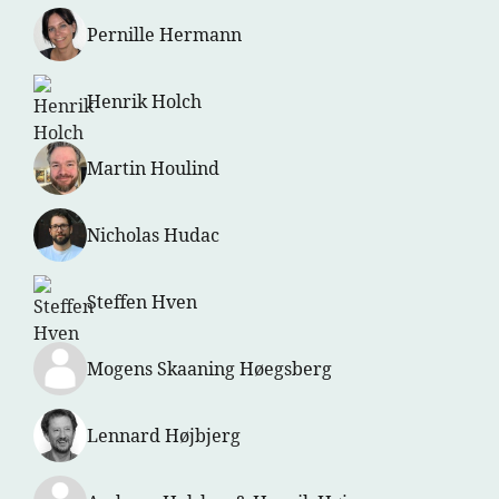
Pernille Hermann
Henrik Holch
Martin Houlind
Nicholas Hudac
Steffen Hven
Mogens Skaaning Høegsberg
Lennard Højbjerg