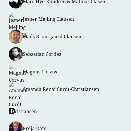
Marc Hye-Knudsen & Mathias Clasen
Jesper Mejling Clausen
Mads Brunsgaard Clausen
Sebastian Cordes
Magnus Corvus
Amanda Renai Curdt-Christiansen
D
Freja Dam