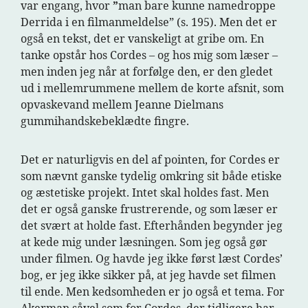
var engang, hvor
”
man bare kunne namedroppe
Derrida i en filmanmeldelse” (s. 195). Men det er
også en tekst, det er vanskeligt at gribe om. En
tanke opstår hos Cordes – og hos mig som læser –
men inden jeg når at forfølge den, er den gledet
ud i mellemrummene mellem de korte afsnit, som
opvaskevand mellem Jeanne Dielmans
gummihandskebeklædte fingre.
Det er naturligvis en del af pointen, for Cordes er
som nævnt ganske tydelig omkring sit både etiske
og æstetiske projekt. Intet skal holdes fast. Men
det er også ganske frustrerende, og som læser er
det svært at holde fast. Efterhånden begynder jeg
at kede mig under læsningen. Som jeg også gør
under filmen. Og havde jeg ikke først læst Cordes’
bog, er jeg ikke sikker på, at jeg havde set filmen
til ende. Men kedsomheden er jo også et tema. For