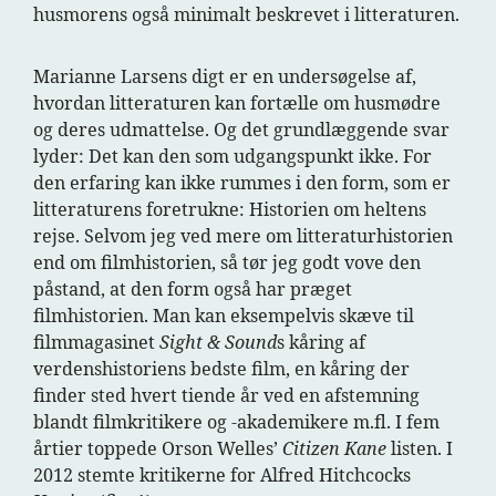
husmorens også minimalt beskrevet i litteraturen.
Marianne Larsens digt er en undersøgelse af,
hvordan litteraturen kan fortælle om husmødre
og deres udmattelse. Og det grundlæggende svar
lyder: Det kan den som udgangspunkt ikke. For
den erfaring kan ikke rummes i den form, som er
litteraturens foretrukne: Historien om heltens
rejse. Selvom jeg ved mere om litteraturhistorien
end om filmhistorien, så tør jeg godt vove den
påstand, at den form også har præget
filmhistorien. Man kan eksempelvis skæve til
filmmagasinet
Sight & Sound
s
kåring af
verdenshistoriens bedste film, en kåring der
finder sted hvert tiende år ved en afstemning
blandt filmkritikere og -akademikere m.fl. I fem
årtier toppede Orson Welles’
Citizen Kane
listen. I
2012 stemte kritikerne for Alfred Hitchcocks