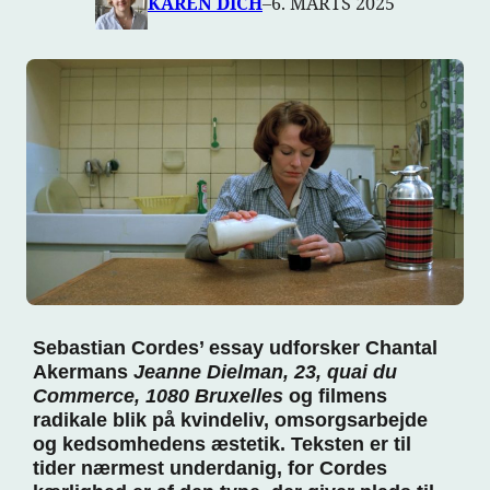
KAREN DICH
–
6. MARTS 2025
Sebastian Cordes’ essay udforsker Chantal
Akermans
Jeanne Dielman, 23, quai du
Commerce, 1080 Bruxelles
og filmens
radikale blik på kvindeliv, omsorgsarbejde
og kedsomhedens æstetik. Teksten er til
tider nærmest underdanig, for Cordes