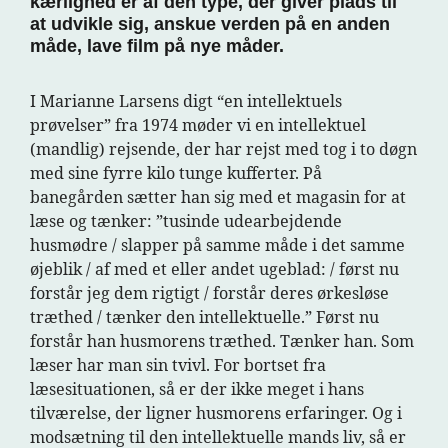
kærlighed er af den type, der giver plads til
at udvikle sig, anskue verden på en anden
måde, lave film på nye måder.
I Marianne Larsens digt “en intellektuels
prøvelser” fra 1974 møder vi en intellektuel
(mandlig) rejsende, der har rejst med tog i to døgn
med sine fyrre kilo tunge kufferter. På
banegården sætter han sig med et magasin for at
læse og tænker: ”tusinde udearbejdende
husmødre / slapper på samme måde i det samme
øjeblik / af med et eller andet ugeblad: / først nu
forstår jeg dem rigtigt / forstår deres ørkesløse
træthed / tænker den intellektuelle.” Først nu
forstår han husmorens træthed. Tænker han. Som
læser har man sin tvivl. For bortset fra
læsesituationen, så er der ikke meget i hans
tilværelse, der ligner husmorens erfaringer. Og i
modsætning til den intellektuelle mands liv, så er