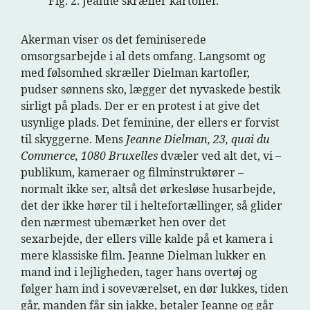
Fig. 2. Jeanne skræller kartofler.
Akerman viser os det feminiserede
omsorgsarbejde i al dets omfang. Langsomt og
med følsomhed skræller Dielman kartofler,
pudser sønnens sko, lægger det nyvaskede bestik
sirligt på plads. Der er en protest i at give det
usynlige plads. Det feminine, der ellers er forvist
til skyggerne. Mens
Jeanne Dielman, 23, quai du
Commerce, 1080 Bruxelles
dvæler ved alt det, vi –
publikum, kameraer og filminstruktører –
normalt ikke ser, altså det ørkesløse husarbejde,
det der ikke hører til i heltefortællinger, så glider
den nærmest ubemærket hen over det
sexarbejde, der ellers ville kalde på et kamera i
mere klassiske film. Jeanne Dielman lukker en
mand ind i lejligheden, tager hans overtøj og
følger ham ind i soveværelset, en dør lukkes, tiden
går, manden får sin jakke, betaler Jeanne og går