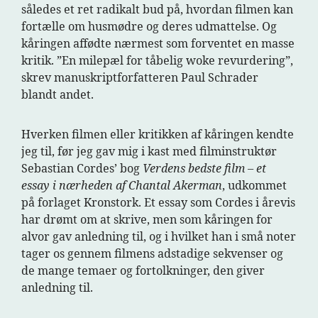
således et ret radikalt bud på, hvordan filmen kan
fortælle om husmødre og deres udmattelse. Og
kåringen affødte nærmest som forventet en masse
kritik. ”En milepæl for tåbelig woke revurdering”,
skrev manuskriptforfatteren Paul Schrader
blandt andet.
Hverken filmen eller kritikken af kåringen kendte
jeg til, før jeg gav mig i kast med filminstruktør
Sebastian Cordes’ bog
Verdens bedste film
– et
essay i nærheden af Chantal Akerman
, udkommet
på forlaget Kronstork. Et essay som Cordes i årevis
har drømt om at skrive, men som kåringen for
alvor gav anledning til, og i hvilket han i små noter
tager os gennem filmens adstadige sekvenser og
de mange temaer og fortolkninger, den giver
anledning til.