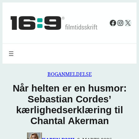
Spring
til
Faceboo
Insta
X
indhold
BOGANMELDELSE
Når helten er en husmor:
Sebastian Cordes’
kærlighedserklæring til
Chantal Akerman