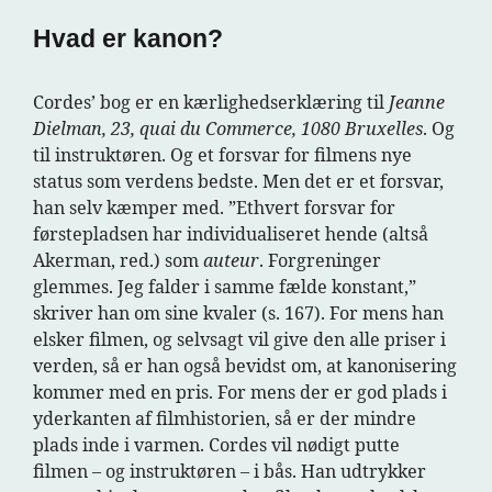
Hvad er kanon?
Cordes’ bog er en kærlighedserklæring til
Jeanne
Dielman, 23, quai du Commerce, 1080 Bruxelles
. Og
til instruktøren. Og et forsvar for filmens nye
status som verdens bedste. Men det er et forsvar,
han selv kæmper med. ”Ethvert forsvar for
førstepladsen har individualiseret hende (altså
Akerman, red.) som
auteur
. Forgreninger
glemmes. Jeg falder i samme fælde konstant,”
skriver han om sine kvaler (s. 167). For mens han
elsker filmen, og selvsagt vil give den alle priser i
verden, så er han også bevidst om, at kanonisering
kommer med en pris. For mens der er god plads i
yderkanten af filmhistorien, så er der mindre
plads inde i varmen. Cordes vil nødigt putte
filmen – og instruktøren – i bås. Han udtrykker