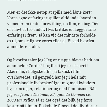
Men er det ikke netop at spille med åbne kort?
Vores egne erfaringer spiller altid ind i, hvordan
vi møder en teaterforestilling, en film, en bog. Det
er naivt at tro andet. Hvis kritikeren lægger sine
erfaringer frem, så kan vi i det mindste forholde
os til, om de ligner vores eller ej. Vi ved hvorfra
anmelderen taler.
Og hvorfra taler jeg? Jeg er næppe blevet bedt om
at anmelde Cordes’ bog fordi jeg er ekspert i
Akerman, i belgiske film, ja faktisk i film
overhovedet. Til gengæld har jeg i hele mit
professionelle liv beskæftiget mig med kvinders
liv, erfaringer, relationer og med feminisme. Når
jeg ser
Jeanne Dielman, 23, quai du Commerce,
1080 Bruxelles
, så er det også det blik, jeg først
kaster på filmen. En kvinde fanget i det liv, der er