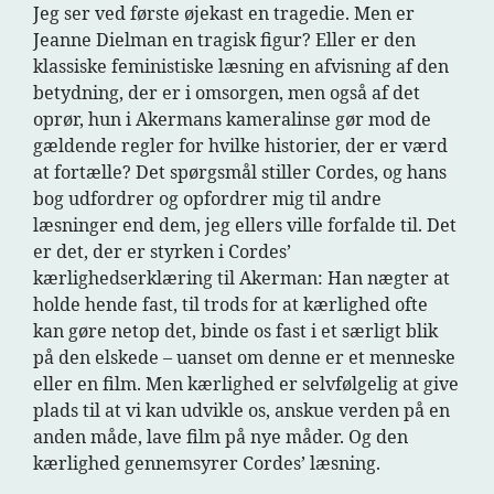
Jeg ser ved første øjekast en tragedie. Men er
Jeanne Dielman en tragisk figur? Eller er den
klassiske feministiske læsning en afvisning af den
betydning, der er i omsorgen, men også af det
oprør, hun i Akermans kameralinse gør mod de
gældende regler for hvilke historier, der er værd
at fortælle? Det spørgsmål stiller Cordes, og hans
bog udfordrer og opfordrer mig til andre
læsninger end dem, jeg ellers ville forfalde til. Det
er det, der er styrken i Cordes’
kærlighedserklæring til Akerman: Han nægter at
holde hende fast, til trods for at kærlighed ofte
kan gøre netop det, binde os fast i et særligt blik
på den elskede – uanset om denne er et menneske
eller en film. Men kærlighed er selvfølgelig at give
plads til at vi kan udvikle os, anskue verden på en
anden måde, lave film på nye måder. Og den
kærlighed gennemsyrer Cordes’ læsning.