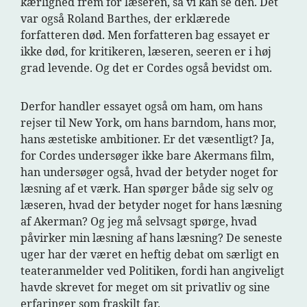
kærlighed frem for læseren, så vi kan se den. Det
var også Roland Barthes, der erklærede
forfatteren død. Men forfatteren bag essayet er
ikke død, for kritikeren, læseren, seeren er i høj
grad levende. Og det er Cordes også bevidst om.
Derfor handler essayet også om ham, om hans
rejser til New York, om hans barndom, hans mor,
hans æstetiske ambitioner. Er det væsentligt? Ja,
for Cordes undersøger ikke bare Akermans film,
han undersøger også, hvad der betyder noget for
læsning af et værk. Han spørger både sig selv og
læseren, hvad der betyder noget for hans læsning
af Akerman? Og jeg må selvsagt spørge, hvad
påvirker min læsning af hans læsning? De seneste
uger har der været en heftig debat om særligt en
teateranmelder ved Politiken, fordi han angiveligt
havde skrevet for meget om sit privatliv og sine
erfaringer som fraskilt far.