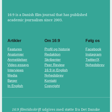
16:9 is a Danish film journal that has published
academic journalism since 2003.
Artikler
Om 16:9
Følg os
Features
Profil og historie
Facebook
Anatomier
Redaktion
Instagram
Anmeldelser
Skribenter
Twitter/X
Video-essays
Peer Review
Nyhedsbrev
Interviews
16:9 in English
Media
Nyhedsbrev
Bøger
Kontakt
In English
Copyright
16:9 filmtidsskrift
udgives med støtte fra Det Danske