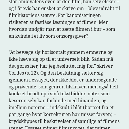
stor ambivalens over, at den film, han selv elsker –
og i årevis har ønsket at skrive om – blev udråbt til
filmhistoriens største. For kanoniseringen
risikerer at fastlåse læsningen af filmen. Men
hvordan undgår man at sætte filmen i bur – som
en kvinde i et liv som omsorgsgiver?
”At bevæge sig horisontalt gennem emnerne og
ikke hæve sig op til et universelt blik. Sådan må
det gøres her, har jeg besluttet mig for,” skriver
Cordes (s. 22). Og den beslutning sætter sig
igennem i essayet, der ikke blot er undersøgende
og prøvende, som genren tilskriver, men også helt
konkret brudt op i små tekstbidder, noter som
læseren selv kan forbinde med hinanden, og
imellem noterne – indskudt i blåt (bortset fra et
par gange hvor korrekturen har misset farven) –
krydsklippes til beskrivelser af samtlige af filmens
scener. Essayet mimer filmsproget, det mimer