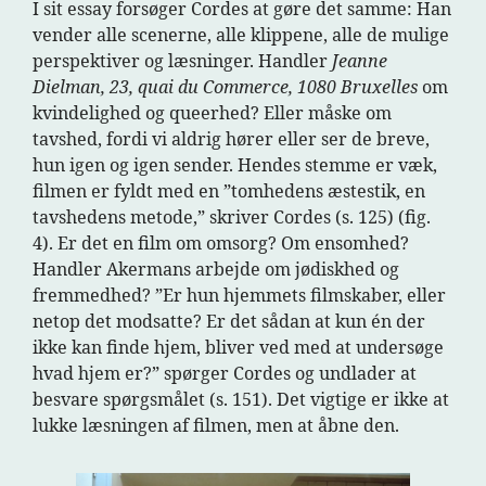
I sit essay forsøger Cordes at gøre det samme: Han
vender alle scenerne, alle klippene, alle de mulige
perspektiver og læsninger. Handler
Jeanne
Dielman, 23, quai du Commerce, 1080 Bruxelles
om
kvindelighed og queerhed? Eller måske om
tavshed, fordi vi aldrig hører eller ser de breve,
hun igen og igen sender. Hendes stemme er væk,
filmen er fyldt med en ”tomhedens æstestik, en
tavshedens metode,” skriver Cordes (s. 125) (fig.
4). Er det en film om omsorg? Om ensomhed?
Handler Akermans arbejde om jødiskhed og
fremmedhed? ”Er hun hjemmets filmskaber, eller
netop det modsatte? Er det sådan at kun én der
ikke kan finde hjem, bliver ved med at undersøge
hvad hjem er?” spørger Cordes og undlader at
besvare spørgsmålet (s. 151). Det vigtige er ikke at
lukke læsningen af filmen, men at åbne den.