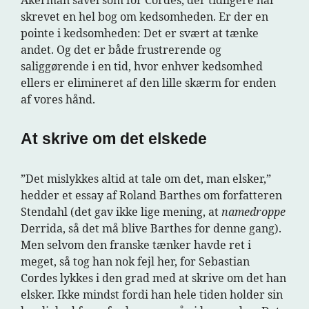
Akerman såvel som for Cordes, der tidligere har
skrevet en hel bog om kedsomheden. Er der en
pointe i kedsomheden: Det er svært at tænke
andet. Og det er både frustrerende og
saliggørende i en tid, hvor enhver kedsomhed
ellers er elimineret af den lille skærm for enden
af vores hånd.
At skrive om det elskede
”Det mislykkes altid at tale om det, man elsker,”
hedder et essay af Roland Barthes om forfatteren
Stendahl (det gav ikke lige mening, at
namedroppe
Derrida, så det må blive Barthes for denne gang).
Men selvom den franske tænker havde ret i
meget, så tog han nok fejl her, for Sebastian
Cordes lykkes i den grad med at skrive om det han
elsker. Ikke mindst fordi han hele tiden holder sin