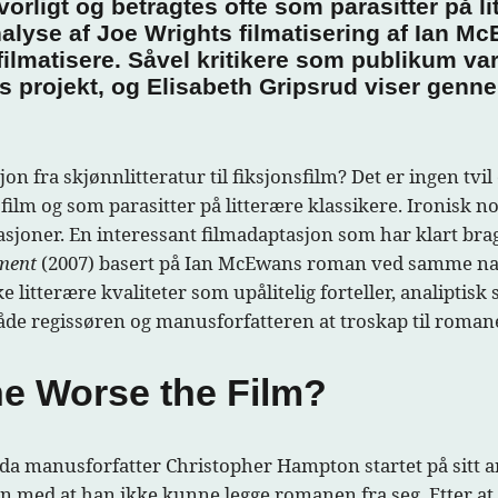
lvorligt og betragtes ofte som parasitter på l
nalyse af Joe Wrights filmatisering af Ian 
ilmatisere. Såvel kritikere som publikum va
 projekt, og Elisabeth Gripsrud viser genne
n fra skjønnlitteratur til fiksjonsfilm? Det er ingen tvi
lm og som parasitter på litterære klassikere. Ironisk n
sjoner. En interessant filmadaptasjon som har klart br
ment
(2007) basert på Ian McEwans roman ved samme na
litterære kvaliteter som upålitelig forteller, analiptisk 
de regissøren og manusforfatteren at troskap til romanen
he Worse the Film?
a manusforfatter Christopher Hampton startet på sitt ar
med at han ikke kunne legge romanen fra seg. Etter at 