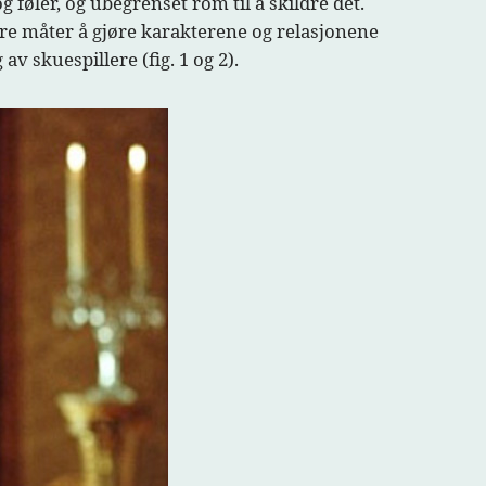
 føler, og ubegrenset rom til å skildre det.
e måter å gjøre karakterene og relasjonene
 skuespillere (fig. 1 og 2).