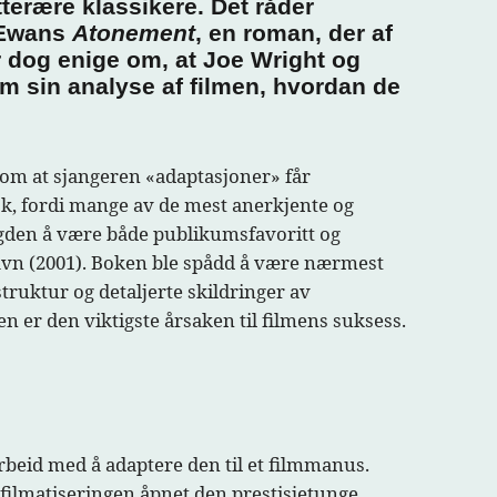
itterære klassikere. Det råder
McEwans
Atonement
, en roman, der af
r dog enige om, at Joe Wright og
m sin analyse af filmen, hvordan de
l om at sjangeren «adaptasjoner» får
ok, fordi mange av de mest anerkjente og
agden å være både publikumsfavoritt og
vn (2001). Boken ble spådd å være nærmest
struktur og detaljerte skildringer av
 er den viktigste årsaken til filmens suksess.
beid med å adaptere den til et filmmanus.
filmatiseringen åpnet den prestisjetunge