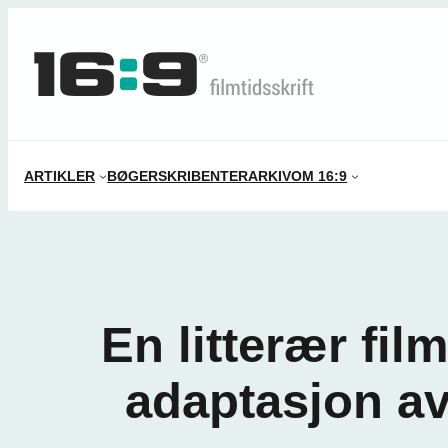
Spring
til
indhold
ARTIKLER
BØGER
SKRIBENTER
ARKIV
OM 16:9
En litterær fil
adaptasjon a