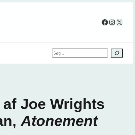
Facebook
Instag
X
Søg
e af Joe Wrights
an,
Atonement