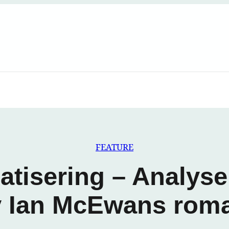
FEATURE
matisering – Analys
v Ian McEwans rom