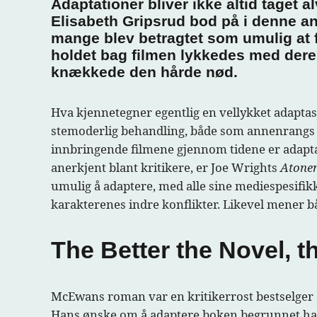
Adaptationer bliver ikke altid taget a
Elisabeth Gripsrud bod på i denne a
mange blev betragtet som umulig at f
holdet bag filmen lykkedes med deres
knækkede den hårde nød.
Hva kjennetegner egentlig en vellykket adaptasjo
stemoderlig behandling, både som annenrangs fi
innbringende filmene gjennom tidene er adapta
anerkjent blant kritikere, er Joe Wrights
Atone
umulig å adaptere, med alle sine mediespesifikke 
karakterenes indre konflikter. Likevel mener bå
The Better the Novel, t
McEwans roman var en kritikerrost bestselger d
Hans ønske om å adaptere boken begrunnet han 