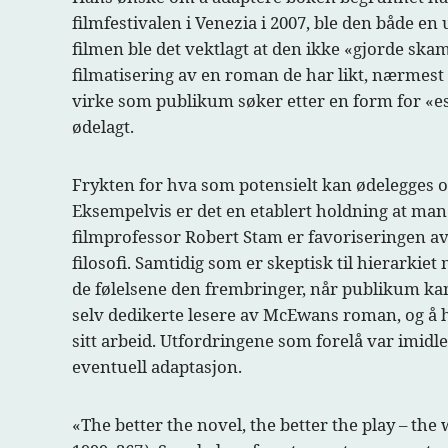
filmfestivalen i Venezia i 2007, ble den både en
filmen ble det vektlagt at den ikke «gjorde skam
filmatisering av en roman de har likt, nærmest 
virke som publikum søker etter en form for «ess
ødelagt.
Frykten for hva som potensielt kan ødelegges og
Eksempelvis er det en etablert holdning at man 
filmprofessor Robert Stam er favoriseringen av l
filosofi. Samtidig som er skeptisk til hierarki
de følelsene den frembringer, når publikum kan
selv dedikerte lesere av McEwans roman, og å h
sitt arbeid. Utfordringene som forelå var imidle
eventuell adaptasjon.
«The better the novel, the better the play – th