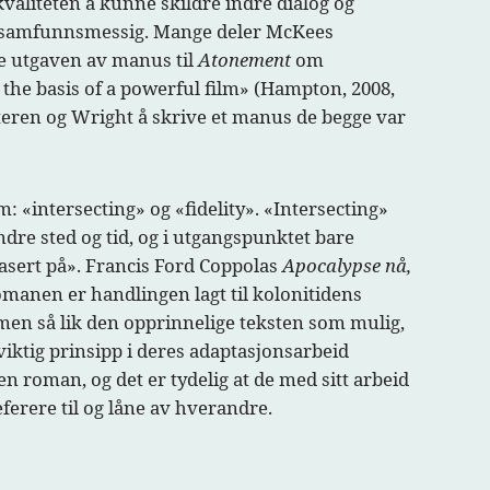
aliteten å kunne skildre indre dialog og
og samfunnsmessig. Mange deler McKees
e utgaven av manus til
Atonement
om
e the basis of a powerful film» (Hampton, 2008,
tteren og Wright å skrive et manus de begge var
 «intersecting» og «fidelity». «Intersecting»
endre sted og tid, og i utgangspunktet bare
basert på». Francis Ford Coppolas
Apocalypse nå,
romanen er handlingen lagt til kolonitidens
lmen så lik den opprinnelige teksten som mulig,
iktig prinsipp i deres adaptasjonsarbeid
n roman, og det er tydelig at de med sitt arbeid
eferere til og låne av hverandre.