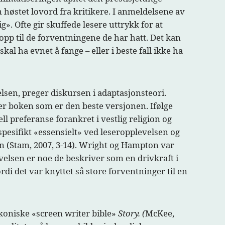
n høstet lovord fra kritikere. I anmeldelsene av
». Ofte gir skuffede lesere uttrykk for at
opp til de forventningene de har hatt. Det kan
 ha evnet å fange – eller i beste fall ikke ha
lsen, preger diskursen i adaptasjonsteori.
 er boken som er den beste versjonen. Ifølge
l preferanse forankret i vestlig religion og
spesifikt «essensielt» ved leseropplevelsen og
n (Stam, 2007, 3-14). Wright og Hampton var
elsen er noe de beskriver som en drivkraft i
di det var knyttet så store forventninger til en
ikoniske «screen writer bible»
Story. (
McKee,