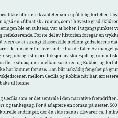
sifikke litterære kvaliteter som upålitelig forteller, til
den også en «filmatisk» roman, som i høyeste grad skildr
iseringen ble en suksess, var at boken i utgangspunktet 
g reflekterende.
Første del av historien foregår en tryk
på tvers av et strengt klasseskille mellom godseierens dat
rer de omsider for hverandre hva de føler. Av mangel p
 gir seg utslag i storproduksjon av skuespill og romantis
n flere situasjoner mellom søsteren og Robbie, og forfat
 har kunnet forutse. Han blir uskyldig fengslet på grun
vskjedscenen mellom Cecilia og Robbie når han arresteres 
bake til henne.
 Cecilia som er det sentrale i den narrative fremdriften.
vers og tankegang. For å adaptere en roman på nesten 500 si
ukturelle endringer, der én side manus tilsvarer ca. 1 mi