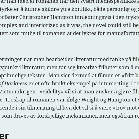
er han med at romanen har den svært mediespesifikke kv
yrke er å kunne skildre ytre konflikt, både personlig 
orfatter Christopher Hampton innledningsvis i den trykt
mplex and interiorized as it was, the novel could still b
å tett som mulig til romanen at det lyktes for manusforfa
rminger når man bearbeider litteratur med tanke på film:
gspunkt i litteratur, men tar seg kreative friheter som å 
prinnelige teksten. Man sier dermed at filmen er «fritt 
of Darkness
er et ofte brukt eksempel på intersecting. I 
Vietnamkrigen. «Fidelity» vil si at man ønsker å gjøre fi
e. Troskap til romanen var ifølge Wright og Hampton et v
de i sin tilnærming til hva det vil si å være «tro» mot e
ier som drives av forskjellige mekanismer, men også kan r
er