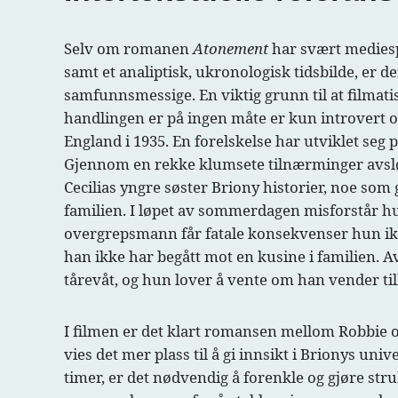
Selv om romanen
Atonement
har svært mediespe
samt et analiptisk, ukronologisk tidsbilde, er 
samfunnsmessige. En viktig grunn til at filmat
handlingen er på ingen måte er kun introvert o
England i 1935. En forelskelse har utviklet seg 
Gjennom en rekke klumsete tilnærminger avslø
Cecilias yngre søster Briony historier, noe som
familien. I løpet av sommerdagen misforstår hu
overgrepsmann får fatale konsekvenser hun ikke
han ikke har begått mot en kusine i familien. A
tårevåt, og hun lover å vente om han vender til
I filmen er det klart romansen mellom Robbie og
vies det mer plass til å gi innsikt i Brionys uni
timer, er det nødvendig å forenkle og gjøre str