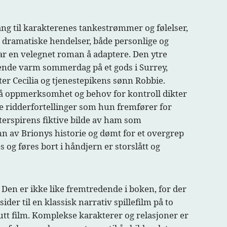
gang til karakterenes tankestrømmer og følelser,
er dramatiske hendelser, både personlige og
var en velegnet roman å adaptere. Den ytre
kende varm sommerdag på et gods i Surrey,
ter Cecilia og tjenestepikens sønn Robbie.
å oppmerksomhet og behov for kontroll dikter
ke ridderfortellinger som hun fremfører for
terspirens fiktive bilde av ham som
n av Brionys historie og dømt for et overgrep
og føres bort i håndjern er storslått og
 Den er ikke like fremtredende i boken, for der
der til en klassisk narrativ spillefilm på to
nutt film. Komplekse karakterer og relasjoner er