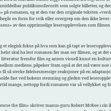
 umiddelbar publikumsfavoritt som solgte billetter, og de
» på romanen, og at den var den originale teksten «verdig
begår en form for svik eller overgrep om den ikke lever 
ens» av den opprinnelige leseropplevelsen som filmen skal
 et elegisk fokus på hva som kan gå tapt av leseroppleve
helst skal ha lest romanen før man ser filmen, og at det
itteratur fremfor film og annen visuell kunst en kulturel
et mellom mediene, påpeker Stam også at det må være noe 
 få så sterke følelsesmessige reaksjoner på en adaptasjo
olde fast ved bokens stemning og gleden ved leseropplev
rtid mange, nettopp fordi romanen var så vellykket og for
e worse the film» skriver manus-guru Robert McKee i sin 