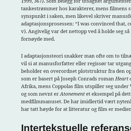
1999, 367
)
.
Som belegg for utsagnet argumenter
tankestrømmer hos karakterer, mens filmens st
synspunkt i saken, men likevel skriver manusf
adaptasjonsprosessen: “I was convinced that, co
v). Angivelig var det nettopp ved å holde seg s
fornøyde med.
I adaptasjonsteori snakker man ofte om to tilnæ
vil si at manusforfatter eller regissør tar utgan
beholder en overordnet plotstruktur fra den op
som er
basert på Joseph Conrads roman
Heart 
Afrika, mens Coppolas film utspiller seg under 
og som nevnt er
Atonement
et eksempel på dett
medfilmmanuset. De har imidlertid vært nytenken
har tatt høyde for at litteratur og film er med
Intertekstuelle referans