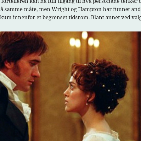
ortelleren kan ha full tilgang til hva personene tenker og
 på samme måte, men Wright og Hampton har funnet andr
um innenfor et begrenset tidsrom. Blant annet ved valg av