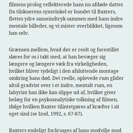
filmens prolog reflekterede hans nu afdøde datter.
Da tilskuerens synsvinkel er bundet til Baxters,
flettes ydre sanseindtryk sammen med hans indre
mentale billeder, og vi mister overblikket, ligesom
han selv.
Grænsen mellem, hvad der er reelt og forestillet
sløres for os i takt med, at han bevæger sig
længere og længere væk fra virkeligheden,
hvilket bliver tydeligt i den afsluttende montage
omkring hans død. Det reelle, oplevede rum glider
altså gradvist over i et indre, mentalt rum, en
labyrint han ikke kan slippe ud af, hvilket giver
belæg for en psykoanalytiske tolkning af filmen,
ifølge hvilken Baxter tilintetgøres af kræfter i sit
eget sind (se Izod, 1992, s. 67-87).
Baxters endeligt forårsages af hans modvilje mod