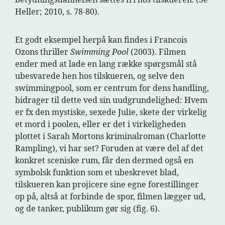
Heller; 2010, s. 78-80).
Et godt eksempel herpå kan findes i Francois
Ozons thriller
Swimming Pool
(2003). Filmen
ender med at lade en lang række spørgsmål stå
ubesvarede hen hos tilskueren, og selve den
swimmingpool, som er centrum for dens handling,
bidrager til dette ved sin uudgrundelighed: Hvem
er fx den mystiske, sexede Julie, skete der virkelig
et mord i poolen, eller er det i virkeligheden
plottet i Sarah Mortons kriminalroman (Charlotte
Rampling), vi har set? Foruden at være del af det
konkret sceniske rum, får den dermed også en
symbolsk funktion som et ubeskrevet blad,
tilskueren kan projicere sine egne forestillinger
op på, altså at forbinde de spor, filmen lægger ud,
og de tanker, publikum gør sig (fig. 6).