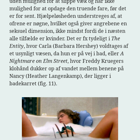
uden mulighed for at slippe væk og har ikke
mulighed for at opdage den truende fare, før det
er for sent. Hjælpeløsheden understreges af, at
ofrene er nøgne, hvilket også giver angrebene en
seksuel dimension, ikke mindst fordi de i næsten
alle tilfælde er kvinder. Det er fx tydeligt i
The
Entity
, hvor Carla (Barbara Hershey) voldtages af
et usynligt væsen, da hun er på vej i bad, eller
A
Nightmare on Elm Street
, hvor Freddy Kruegers
klohånd dukker op af vandet mellem benene på
Nancy (Heather Langenkamp), der ligger i
badekarret (fig. 11).