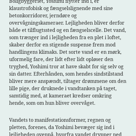
Boligbyggeriet, Yoshimi flytter ind i, er
klaustrofobisk og fængselslignende med sine
betonkorridorer, jerndøre og
overvågningskameraer. Lejligheden bliver derfor
både et tilflugtssted og en fængselscelle. Det vand,
som trænger ind i lejligheden fra en plet i loftet,
skaber derfor en stigende suspense frem mod
handlingens klimaks. Det sorte vand er en mørk,
uformelig fare, der lidt efter lidt opløser den
tryghed, Yoshimi tror at have skabt for sig selv og
sin datter. Efterhånden, som hendes sindstilstand
bliver mere anspændt, tiltager drømmene om den
lille pige, der druknede i vandtanken på taget,
samtidig med, at kameraet kredser omkring
hende, som om hun bliver overvåget.
Vandets to manifestationsformer, regnen og
pletten, forenes, da Yoshimi bevæger sig ind i
lejligheden ovenpå, hvorfra vandet drypper ned