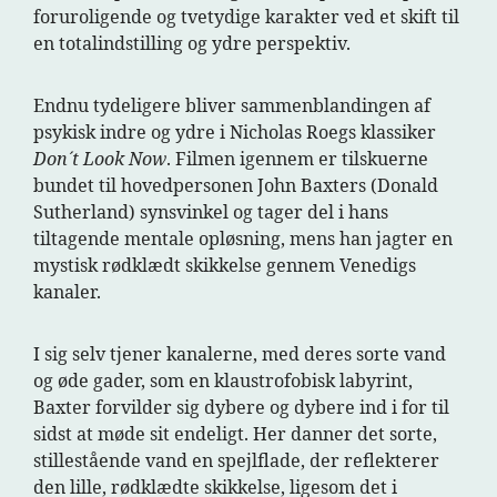
foruroligende og tvetydige karakter ved et skift til
en totalindstilling og ydre perspektiv.
Endnu tydeligere bliver sammenblandingen af
psykisk indre og ydre i Nicholas Roegs klassiker
Don´t Look Now
. Filmen igennem er tilskuerne
bundet til hovedpersonen John Baxters (Donald
Sutherland) synsvinkel og tager del i hans
tiltagende mentale opløsning, mens han jagter en
mystisk rødklædt skikkelse gennem Venedigs
kanaler.
I sig selv tjener kanalerne, med deres sorte vand
og øde gader, som en klaustrofobisk labyrint,
Baxter forvilder sig dybere og dybere ind i for til
sidst at møde sit endeligt. Her danner det sorte,
stillestående vand en spejlflade, der reflekterer
den lille, rødklædte skikkelse, ligesom det i