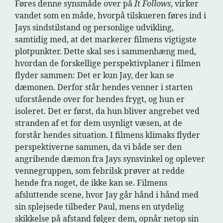
Føres denne synsmåde over på
It Follows
, virker
vandet som en måde, hvorpå tilskueren føres ind i
Jays sindstilstand og personlige udvikling,
samtidig med, at det markerer filmens vigtigste
plotpunkter. Dette skal ses i sammenhæng med,
hvordan de forskellige perspektivplaner i filmen
flyder sammen: Det er kun Jay, der kan se
dæmonen. Derfor står hendes venner i starten
uforstående over for hendes frygt, og hun er
isoleret. Det er først, da hun bliver angrebet ved
stranden af et for dem usynligt væsen, at de
forstår hendes situation. I filmens klimaks flyder
perspektiverne sammen, da vi både ser den
angribende dæmon fra Jays synsvinkel og oplever
vennegruppen, som febrilsk prøver at redde
hende fra noget, de ikke kan se. Filmens
afsluttende scene, hvor Jay går hånd i hånd med
sin splejsede tilbeder Paul, mens en utydelig
skikkelse på afstand følger dem, opnår netop sin