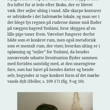
fra loftet for at lede efter Ikuko, der er blevet
væk. Her sejler alting i vand. Alle skarpe konturer
er udviskede i det halvmørke lokale, og man ser i
det blege lys regnen på ruderne danne små floder
på væggen bagved Yoshimi, hvor skyggen af en
lille pige toner frem. Værelset fungerer derfor
både som et konkret rum, men også metaforisk
som et mentalt rum, der viser, hvordan alting er i
opløsning og ”sejler” for Yoshimi, da hendes
nuværende udsatte livssituation flyder sammen
med fortiden samtidig med, at den unavngivne
fare, som har luret på hendes datter og hende
selv, begynder at tage konkret form af det mørke
vands dyb (Heller, s. 109-17) (fig. 9 og 10).