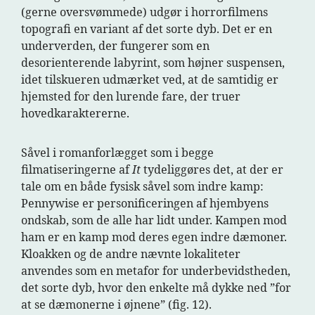
(gerne oversvømmede) udgør i horrorfilmens
topografi en variant af det sorte dyb. Det er en
underverden, der fungerer som en
desorienterende labyrint, som højner suspensen,
idet tilskueren udmærket ved, at de samtidig er
hjemsted for den lurende fare, der truer
hovedkaraktererne.
Såvel i romanforlægget som i begge
filmatiseringerne af
It
tydeliggøres det, at der er
tale om en både fysisk såvel som indre kamp:
Pennywise er personificeringen af hjembyens
ondskab, som de alle har lidt under. Kampen mod
ham er en kamp mod deres egen indre dæmoner.
Kloakken og de andre nævnte lokaliteter
anvendes som en metafor for underbevidstheden,
det sorte dyb, hvor den enkelte må dykke ned ”for
at se dæmonerne i øjnene” (fig. 12).