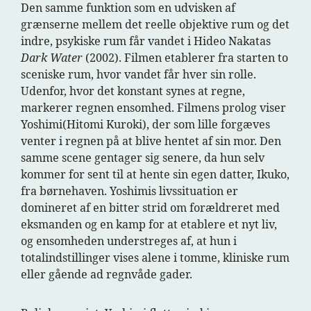
Den samme funktion som en udvisken af
grænserne mellem det reelle objektive rum og det
indre, psykiske rum får vandet i Hideo Nakatas
Dark Water
(2002). Filmen etablerer fra starten to
sceniske rum, hvor vandet får hver sin rolle.
Udenfor, hvor det konstant synes at regne,
markerer regnen ensomhed. Filmens prolog viser
Yoshimi(Hitomi Kuroki), der som lille forgæves
venter i regnen på at blive hentet af sin mor. Den
samme scene gentager sig senere, da hun selv
kommer for sent til at hente sin egen datter, Ikuko,
fra børnehaven. Yoshimis livssituation er
domineret af en bitter strid om forældreret med
eksmanden og en kamp for at etablere et nyt liv,
og ensomheden understreges af, at hun i
totalindstillinger vises alene i tomme, kliniske rum
eller gående ad regnvåde gader.