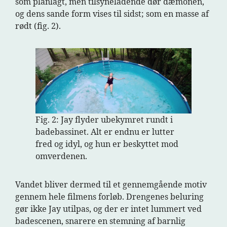
som planlagt, men tilsyneladende dør dæmonen,
og dens sande form vises til sidst; som en masse af
rødt (fig. 2).
Fig. 2: Jay flyder ubekymret rundt i
badebassinet. Alt er endnu er lutter
fred og idyl, og hun er beskyttet mod
omverdenen.
Vandet bliver dermed til et gennemgående motiv
gennem hele filmens forløb. Drengenes beluring
gør ikke Jay utilpas, og der er intet lummert ved
badescenen, snarere en stemning af barnlig