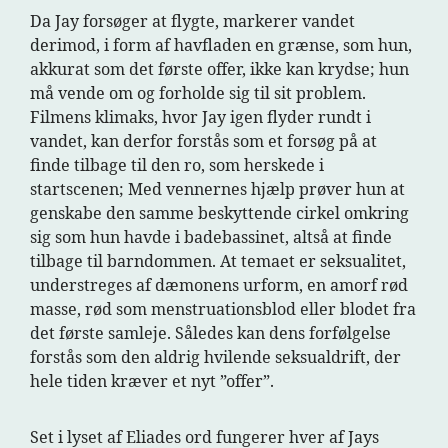
Da Jay forsøger at flygte, markerer vandet
derimod, i form af havfladen en grænse, som hun,
akkurat som det første offer, ikke kan krydse; hun
må vende om og forholde sig til sit problem.
Filmens klimaks, hvor Jay igen flyder rundt i
vandet, kan derfor forstås som et forsøg på at
finde tilbage til den ro, som herskede i
startscenen; Med vennernes hjælp prøver hun at
genskabe den samme beskyttende cirkel omkring
sig som hun havde i badebassinet, altså at finde
tilbage til barndommen. At temaet er seksualitet,
understreges af dæmonens urform, en amorf rød
masse, rød som menstruationsblod eller blodet fra
det første samleje. Således kan dens forfølgelse
forstås som den aldrig hvilende seksualdrift, der
hele tiden kræver et nyt ”offer”.
Set i lyset af Eliades ord fungerer hver af Jays