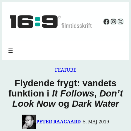
Spring
til
Faceboo
Insta
X
indhold
FEATURE
Flydende frygt: vandets
funktion i
It Follows
,
Don’t
Look Now
og
Dark Water
PETER RAAGAARD
–
5. MAJ 2019