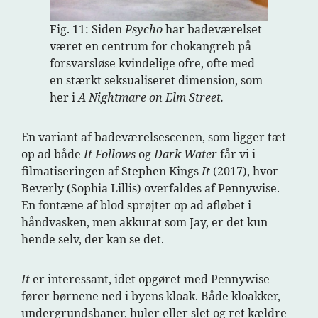
Fig. 11: Siden
Psycho
har badeværelset
været en centrum for chokangreb på
forsvarsløse kvindelige ofre, ofte med
en stærkt seksualiseret dimension, som
her i
A Nightmare on Elm Street.
En variant af badeværelsescenen, som ligger tæt
op ad både
It Follows
og
Dark Water
får vi i
filmatiseringen af Stephen Kings
It
(2017), hvor
Beverly (Sophia Lillis) overfaldes af Pennywise.
En fontæne af blod sprøjter op ad afløbet i
håndvasken, men akkurat som Jay, er det kun
hende selv, der kan se det.
It
er interessant, idet opgøret med Pennywise
fører børnene ned i byens kloak. Både kloakker,
undergrundsbaner, huler eller slet og ret kældre