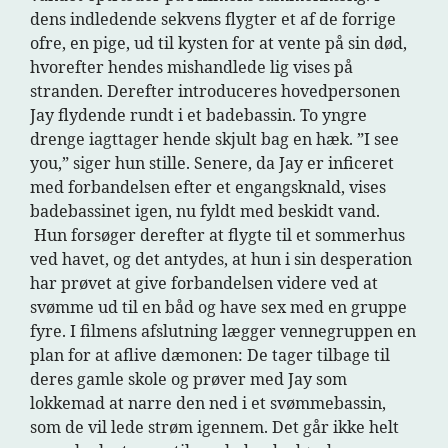
dens indledende sekvens flygter et af de forrige
ofre, en pige, ud til kysten for at vente på sin død,
hvorefter hendes mishandlede lig vises på
stranden. Derefter introduceres hovedpersonen
Jay flydende rundt i et badebassin. To yngre
drenge iagttager hende skjult bag en hæk. ”I see
you,” siger hun stille. Senere, da Jay er inficeret
med forbandelsen efter et engangsknald, vises
badebassinet igen, nu fyldt med beskidt vand.
Hun forsøger derefter at flygte til et sommerhus
ved havet, og det antydes, at hun i sin desperation
har prøvet at give forbandelsen videre ved at
svømme ud til en båd og have sex med en gruppe
fyre. I filmens afslutning lægger vennegruppen en
plan for at aflive dæmonen: De tager tilbage til
deres gamle skole og prøver med Jay som
lokkemad at narre den ned i et svømmebassin,
som de vil lede strøm igennem. Det går ikke helt