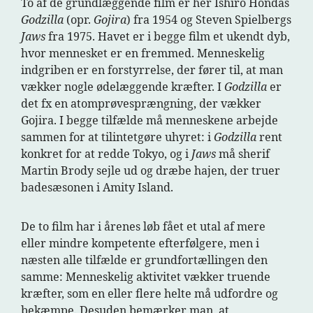
To af de grundlæggende film er her Ishiro Hondas
Godzilla
(opr.
Gojira
) fra 1954 og Steven Spielbergs
Jaws
fra 1975. Havet er i begge film et ukendt dyb,
hvor mennesket er en fremmed. Menneskelig
indgriben er en forstyrrelse, der fører til, at man
vækker nogle ødelæggende kræfter. I
Godzilla
er
det fx en atomprøvesprængning, der vækker
Gojira. I begge tilfælde må menneskene arbejde
sammen for at tilintetgøre uhyret: i
Godzilla
rent
konkret for at redde Tokyo, og i
Jaws
må sherif
Martin Brody sejle ud og dræbe hajen, der truer
badesæsonen i Amity Island.
De to film har i årenes løb fået et utal af mere
eller mindre kompetente efterfølgere, men i
næsten alle tilfælde er grundfortællingen den
samme: Menneskelig aktivitet vækker truende
kræfter, som en eller flere helte må udfordre og
bekæmpe. Desuden bemærker man, at