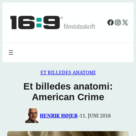
Spring
til
Faceboo
Insta
X
indhold
ET BILLEDES ANATOMI
Et billedes anatomi:
American Crime
HENRIK HØJER
–
11. JUNI 2018