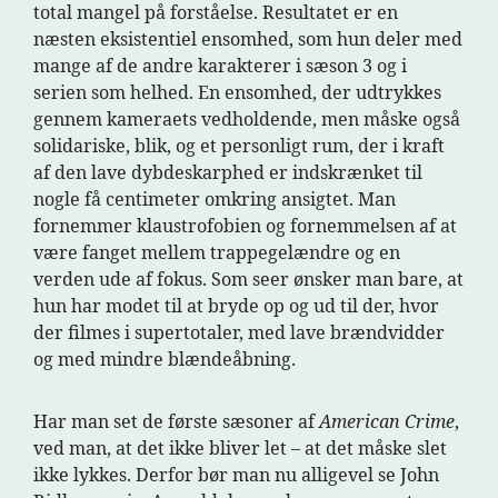
total mangel på forståelse. Resultatet er en
næsten eksistentiel ensomhed, som hun deler med
mange af de andre karakterer i sæson 3 og i
serien som helhed. En ensomhed, der udtrykkes
gennem kameraets vedholdende, men måske også
solidariske, blik, og et personligt rum, der i kraft
af den lave dybdeskarphed er indskrænket til
nogle få centimeter omkring ansigtet. Man
fornemmer klaustrofobien og fornemmelsen af at
være fanget mellem trappegelændre og en
verden ude af fokus. Som seer ønsker man bare, at
hun har modet til at bryde op og ud til der, hvor
der filmes i supertotaler, med lave brændvidder
og med mindre blændeåbning.
Har man set de første sæsoner af
American Crime
,
ved man, at det ikke bliver let – at det måske slet
ikke lykkes. Derfor bør man nu alligevel se John