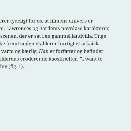
er tydeligt for os, at filmens univers er
form. Lawrences og Bardems navnløse karakterer,
r scenen, der er sat i en gammel landvilla. Unge
e fremtræden etablerer hurtigt et arkaisk
 varm og kærlig.
Han
er forfatter og befinder
kælderens eroderende kaoskræfter
:
”I want to
ng (fig. 1).