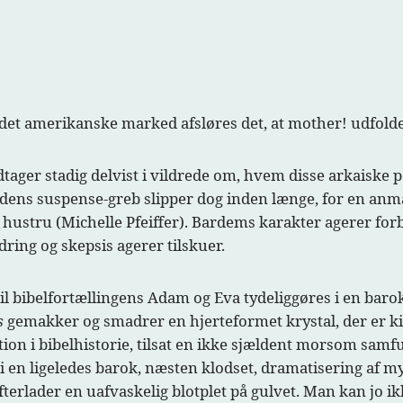
il det amerikanske marked afsløres det, at mother! udfold
ager stadig delvist i vildrede om, hvem disse arkaiske pe
dens suspense-greb slipper dog inden længe, for en anm
 hustru (Michelle Pfeiffer). Bardems karakter agerer for
ing og skepsis agerer tilskuer.
 til bibelfortællingens Adam og Eva tydeliggøres i en ba
s
gemakker og smadrer en hjerteformet krystal, der er kil
ktion i bibelhistorie, tilsat en ikke sjældent morsom s
– i en ligeledes barok, næsten klodset, dramatisering af 
erlader en uafvaskelig blotplet på gulvet. Man kan jo ik