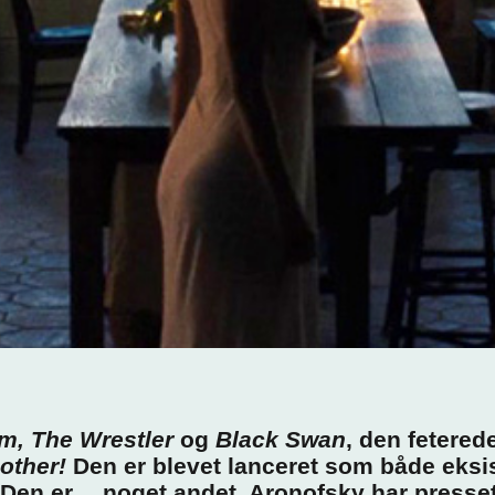
m, The Wrestler
og
Black Swan
, den fetered
other!
Den er blevet lanceret som både eksist
. Den er… noget andet. Aronofsky har presse