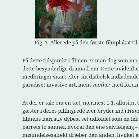
Fig. 1: Allerede på den første filmplakat t
På dette tidspunkt i filmen er man dog som modt
dette besynderlige drama frem. Dette uvidenhe
medbringer snart efter sin diabolsk indladende
paradiset invasive art, mens
mother
med forundr
At der er tale om en tæt, nærmest 1-1, allusion
gæster i deres pilfingrede iver bryder ind i
Han
filmens narrativ dybest set udfoldet som en le
parrets to sønner, hvoraf den ene selvfølgelig 
misundelsesaffekt dræber den anden, hvilket eft