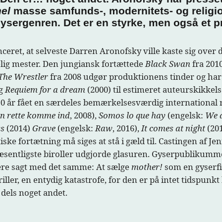
hel
masse samfunds-, modernitets- og religions
ysergenren. Det er en styrke, men også et p
ceret, at selveste Darren Aronofsky ville kaste sig over 
elig mester. Den jungiansk fortættede
Black Swan
fra 2010
The Wrestler
fra 2008 udgør produktionens tinder og har 
og
Requiem for a dream
(2000) til estimeret auteurskikkels
e 10 år fået en særdeles bemærkelsesværdig internationa
n rette komme ind
, 2008),
Somos lo que hay
(engelsk:
We 
ws
(2014)
Grave
(engelsk:
Raw
, 2016),
It comes at night
(20
tiske fortætning må siges at stå i gæld til. Castingen af
e væsentligste biroller udgjorde glasuren. Gyserpublikumm
være sagt med det samme: At sælge
mother!
som en gyserfi
riller, en entydig katastrofe, for den er på intet tidspunk
 dels noget andet.