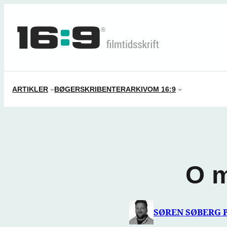
Spring
til
indhold
ARTIKLER
BØGER
SKRIBENTER
ARKIV
OM 16:9
O m
SØREN SØBERG 