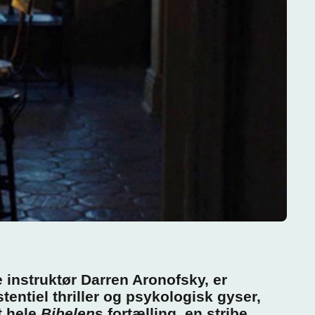
e instruktør Darren Aronofsky, er
entiel thriller og psykologisk gyser,
t hele
Bibelen
s fortælling, en stribe