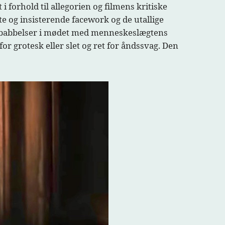
 i forhold til allegorien og filmens kritiske
 og insisterende facework og de utallige
vababbelser i mødet med menneskeslægtens
or grotesk eller slet og ret for åndssvag. Den