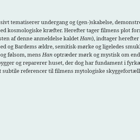
ssivt tematiserer undergang og (gen-)skabelse, demonstrer
g med kosmologiske kræfter. Herefter tager filmens plot 
esten af denne anmeldelse kaldet
Ham
), indtager herefte
hed og Bardems ældre, semitisk-mørke og ligeledes smukk
v og følsom, mens
Han
optræder mørk og mystisk om end
bygger og reparerer huset, der dog har fundament i fyr
det subtile referencer til filmens mytologiske skyggefortælli