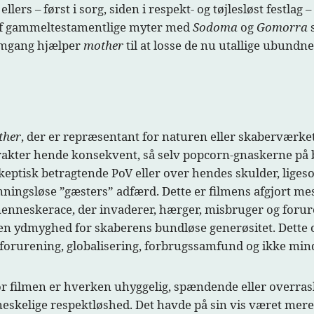
llers – først i sorg, siden i respekt- og tøjlesløst festlag –
 af gammeltestamentlige myter med
Sodoma
og
Gomorra
 omgang hjælper
mother
til at losse de nu utallige ubundne
ther
, der er repræsentant for naturen eller skaberværket
rakter hende konsekvent, så selv popcorn-gnaskerne på
keptisk betragtende PoV eller over hendes skulder, liges
ningsløse ”gæsters” adfærd. Dette er filmens afgjort mes
enneskerace, der invaderer, hærger, misbruger og forure
n ydmyghed for skaberens bundløse generøsitet. Dette o
, forurening, globalisering, forbrugssamfund og ikke min
For filmen er hverken uhyggelig, spændende eller overra
skelige respektløshed. Det havde på sin vis været mere