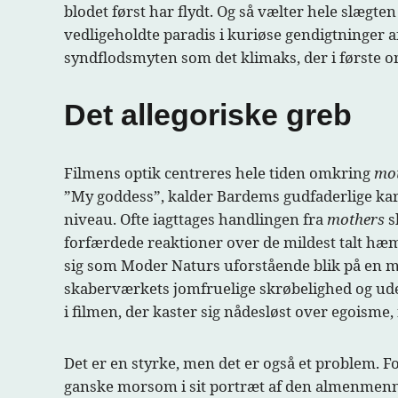
blodet først har flydt. Og så vælter hele slægten e
vedligeholdte paradis i kuriøse gendigtninger
syndflodsmyten som det klimaks, der i første
Det allegoriske greb
Filmens optik centreres hele tiden omkring
mo
”My goddess”, kalder Bardems gudfaderlige ka
niveau. Ofte iagttages handlingen fra
mothers
s
forfærdede reaktioner over de mildest talt hæm
sig som Moder Naturs uforstående blik på en m
skaberværkets jomfruelige skrøbelighed og ude
i filmen, der kaster sig nådesløst over egoisme
Det er en styrke, men det er også et problem. 
ganske morsom i sit portræt af den almenmenne