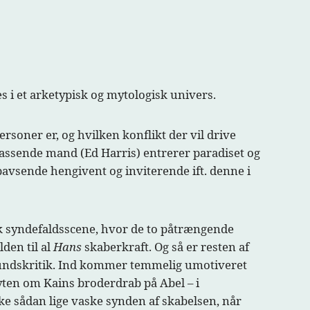
es i et arketypisk og mytologisk univers.
rsoner er, og hvilken konflikt der vil drive
assende mand (Ed Harris) entrerer paradiset og
bavsende hengivent og inviterende ift. denne i
rok syndefaldsscene, hvor de to påtrængende
den til al
Hans
skaberkraft. Og så er resten af
amfundskritik. Ind kommer temmelig umotiveret
myten om Kains broderdrab på Abel – i
ke sådan lige vaske synden af skabelsen, når