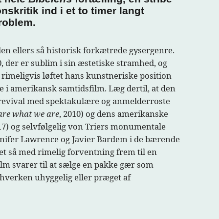
kritik ind i et to timer langt
roblem.
den ellers så historisk forkætrede gysergenre.
, der er sublim i sin æstetiske stramhed, og
rimeligvis løftet hans kunstneriske position
e i amerikansk samtidsfilm. Læg dertil, at den
l revival med spektakulære og anmelderroste
are what we are
, 2010) og dens amerikanske
17) og selvfølgelig von Triers monumentale
 Jennifer Lawrence og Javier Bardem i de bærende
et så med rimelig forventning frem til en
lm svarer til at sælge en pakke gær som
t hverken uhyggelig eller præget af