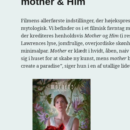
mother & Him
Filmens allerførste indstillinger, der højekspre
mytologisk. Vi befinder os i et filmisk favnta
der krediteres henholdsvis
Mother
og
Him
(i r
Lawrences lyse, jomfrulige, overjordiske skøn
minimalpar.
Mother
er klædt i hvidt, åben, nai
sig i huset for at skabe ny kunst, mens
mother
create a paradise
”
, siger hun i en af utallige li