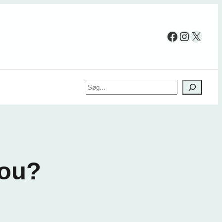
Facebook
Instag
X
Søg
hou?