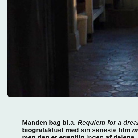
Manden bag bl.a.
Requiem for a drea
biografaktuel med sin seneste film
m
men den er egentlig ingen af delene