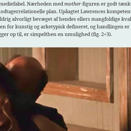
 komediefabel. Nærheden med
mother
-figuren er godt tænkt
odtagerrelationelle plan. Upåagtet Lawrences kompetente
ldrig alvorligt bevæget af hendes ellers mangfoldige k
n for kunstig og arketypisk defineret, og handlingen er f
gger op til, er simpelthen en umulighed (fig. 2+3).