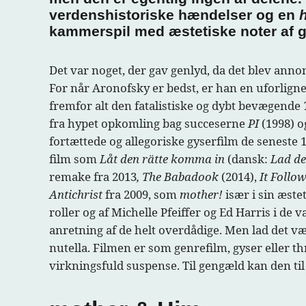
verdenshistoriske hændelser og en
kammerspil med æstetiske noter af g
Det var noget, der gav genlyd, da det blev annon
For når Aronofsky er bedst, er han en uforlign
fremfor alt den fatalistiske og dybt bevægende
fra hypet opkomling bag succeserne
PI
(1998) 
fortættede og allegoriske gyserfilm de senest
film som
Låt den rätte komma in
(dansk:
Lad de
remake fra 2013
, The Babadook
(2014),
It Follo
Antichrist
fra 2009, som
mother!
især i sin æste
roller og af Michelle Pfeiffer og Ed Harris i d
anretning af de helt overdådige. Men lad det 
nutella. Filmen er som genrefilm, gyser eller th
virkningsfuld suspense. Til gengæld kan den til