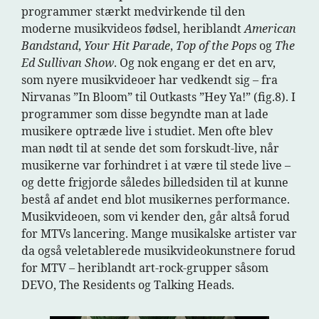
programmer stærkt medvirkende til den
moderne musikvideos fødsel, heriblandt
American
Bandstand
,
Your Hit Parade
,
Top of the Pops
og
The
Ed Sullivan Show
. Og nok engang er det en arv,
som nyere musikvideoer har vedkendt sig – fra
Nirvanas ”In Bloom” til Outkasts ”Hey Ya!” (fig.8). I
programmer som disse begyndte man at lade
musikere optræde live i studiet. Men ofte blev
man nødt til at sende det som forskudt-live, når
musikerne var forhindret i at være til stede live –
og dette frigjorde således billedsiden til at kunne
bestå af andet end blot musikernes performance.
Musikvideoen, som vi kender den, går altså forud
for MTVs lancering. Mange musikalske artister var
da også veletablerede musikvideokunstnere forud
for MTV – heriblandt art-rock-grupper såsom
DEVO, The Residents og Talking Heads.