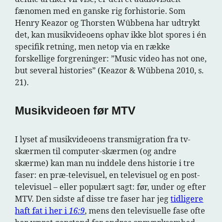
fænomen med en ganske rig forhistorie. Som
Henry Keazor og Thorsten Wübbena har udtrykt
det, kan musikvideoens ophav ikke blot spores i én
specifik retning, men netop via en række
forskellige forgreninger: ”Music video has not one,
but several histories” (Keazor & Wübbena 2010, s.
21).
Musikvideoen før MTV
I lyset af musikvideoens transmigration fra tv-
skærmen til computer-skærmen (og andre
skærme) kan man nu inddele dens historie i tre
faser: en præ-televisuel, en televisuel og en post-
televisuel – eller populært sagt: før, under og efter
MTV. Den sidste af disse tre faser har jeg
tidligere
haft fat i her i
16:9
, mens den televisuelle fase ofte