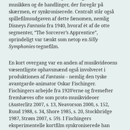
musikken og de handlinger, der foregår på
skærmen, er synkroniserede. Centralt står også
spillefilmsudgaven af dette fænomen, nemlig
Disneys
Fantasia
fra 1940, hvoraf ét af de otte
segmenter, ”The Sorcerer’s Apprentice”,
oprindeligt var tænkt som netop en
Silly
Symphonies
-tegnefilm.
En kort overgang var en anden af musikvideoens
væsentligste ophavsmænd også involveret i
produktionen af
Fantasia
– nemlig den tyske
avantgarde-animator Oskar Fischinger.
Fischingers arbejde fra 1920’erne og fremefter
fremhæves ofte som proto-musikvideoer
(Austerlitz 2007, s. 13, Neavorson 2000, s. 152,
Ruud 1988, s. 34, Shore 1985, s. 20, Stockbridge
1987, Strøm 2007, s. 59). I Fischingers
eksperimentelle kortfilm synkroniserede han