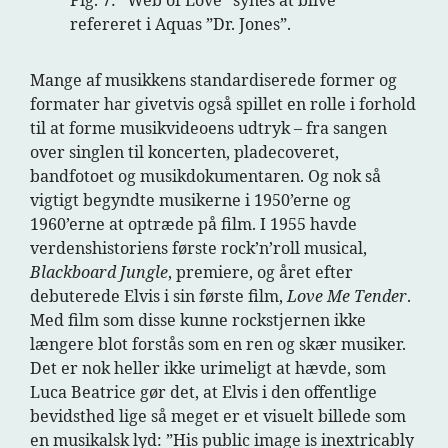
Fig. 7: ”Web of Love” synes at blive
refereret i Aquas ”Dr. Jones”.
Mange af musikkens standardiserede former og
formater har givetvis også spillet en rolle i forhold
til at forme musikvideoens udtryk – fra sangen
over singlen til koncerten, pladecoveret,
bandfotoet og musikdokumentaren. Og nok så
vigtigt begyndte musikerne i 1950’erne og
1960’erne at optræde på film. I 1955 havde
verdenshistoriens første rock’n’roll musical,
Blackboard Jungle
, premiere, og året efter
debuterede Elvis i sin første film,
Love Me Tender
.
Med film som disse kunne rockstjernen ikke
længere blot forstås som en ren og skær musiker.
Det er nok heller ikke urimeligt at hævde, som
Luca Beatrice gør det, at Elvis i den offentlige
bevidsthed lige så meget er et visuelt billede som
en musikalsk lyd: ”His public image is inextricably