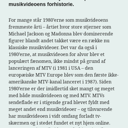
musikvideoens forhistorie.
For mange står 1980’erne som musikvideoens
fremmeste årti – årtiet hvor store stjerner som
Michael Jackson og Madonna blev dominerende
figurer blandt andet takket være en række nu
klassiske musikvideoer. Det var da også i
1980’erne, at musikvideoen for alvor blev et
populært fænomen, ikke mindst på grund af
lanceringen af MTV (i 1981 i USA – den
europæiske MTV Europe blev som den første ikke-
amerikanske MTV-kanal lanceret i 1987). Siden
1980’erne er der imidlertid sket mangt og meget
med både musikvideoen og med MTV. MTVs
sendeflade er i stigende grad blevet fyldt med
meget andet end musikvideoer – og tilsvarende
har musikvideoen i vidt omfang forladt tv-
skærmen og i stedet fundet et nyt hjem online.