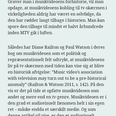
Graver man i musikvideoens forhistorie, vil man
opdage, at musikvideoens kobling til tv-skærmen i
virkeligheden aldrig har været en selvfølge, da
den har rødder langt tilbage i historien. Man kan
spore den tilbage til mindst et halvt århundrede
inden MTV gik i luften.
Således har Diane Railton og Paul Watson i deres
bog om musikvideoen som et politisk og
repræsentationelt felt udtrykt, at musikvideoens
liv på tv-skærmen med tiden kan vise sig at blive
en historisk afvigelse: ”Music video’s association
with television may turn out to be a pre-historical
anomaly” (Railton & Watson 2011, s. 142). På den
vis er det på tide at opfatte musikvideoen som
andet og mere end en
tv
-genre. Musikvideoen er i
den grad et audiovisuelt fænomen helt i sin egen
ret – måske endda et særskilt medie. Og som
denne artikel vil vise, er den et audiovisuelt