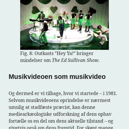
Fig. 8: Outkasts ”Hey Ya!” bringer
mindelser om
The Ed Sullivan Show
.
Musikvideoen som musikvideo
Og dermed er vi tilbage, hvor vi startede – i 1981.
Selvom musikvideoens oprindelse er nærmest
umulig at stadfæste præcist, kan denne
mediearkæologiske udforskning af dens ophav
fortælle os en del om dens aktuelle tilstand – og
givetvis også om dens fremtid. For skønt mange