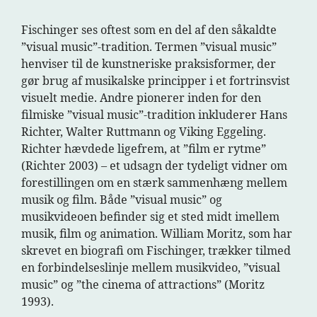
Fischinger ses oftest som en del af den såkaldte
”visual music”-tradition. Termen ”visual music”
henviser til de kunstneriske praksisformer, der
gør brug af musikalske principper i et fortrinsvist
visuelt medie. Andre pionerer inden for den
filmiske ”visual music”-tradition inkluderer Hans
Richter, Walter Ruttmann og Viking Eggeling.
Richter hævdede ligefrem, at ”film er rytme”
(Richter 2003) – et udsagn der tydeligt vidner om
forestillingen om en stærk sammenhæng mellem
musik og film. Både ”visual music” og
musikvideoen befinder sig et sted midt imellem
musik, film og animation. William Moritz, som har
skrevet en biografi om Fischinger, trækker tilmed
en forbindelseslinje mellem musikvideo, ”visual
music” og ”the cinema of attractions” (Moritz
1993).