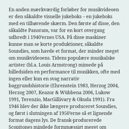
En anden mærkværdig forløber for musikvideoen
er den såkaldte visuelle jukeboks – en jukeboks
med en tilhørende skærm. Den første af disse, den
såkaldte Panoram, var for en kort overgang
udbredt i 1940’ernes USA. På disse maskiner
kunne man se korte produktioner, såkaldte
Soundies, som havde et format, der minder meget
om musikvideoens. Tidens populære musikalske
artister (bl.a. Louis Armstrong) mimede på
billedsiden en performance til musikken, ofte med
ingen eller kun en svag narrativ
baggrundshistorie (Ehrenstein 1983, Herzog 2004,
Herzog 2007, Keazor & Wübbena 2006, Lukow
1991, Terenzio, MacGillivary & Okuda 1991). Fra
1946 blev der ikke længere produceret Soundies,
og først i slutningen af 1950’erne så et lignende
format dagens lys. De fransk-producerede
Scopitones mindede formmæssigt meget om