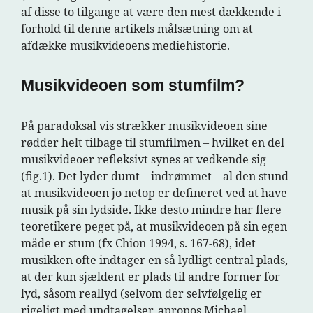
af disse to tilgange at være den mest dækkende i
forhold til denne artikels målsætning om at
afdække musikvideoens mediehistorie.
Musikvideoen som stumfilm?
På paradoksal vis strækker musikvideoen sine
rødder helt tilbage til stumfilmen – hvilket en del
musikvideoer refleksivt synes at vedkende sig
(fig.1). Det lyder dumt – indrømmet – al den stund
at musikvideoen jo netop er defineret ved at have
musik på sin lydside. Ikke desto mindre har flere
teoretikere peget på, at musikvideoen på sin egen
måde er stum (fx Chion 1994, s. 167-68), idet
musikken ofte indtager en så lydligt central plads,
at der kun sjældent er plads til andre former for
lyd, såsom reallyd (selvom der selvfølgelig er
rigeligt med undtagelser, apropos Michael