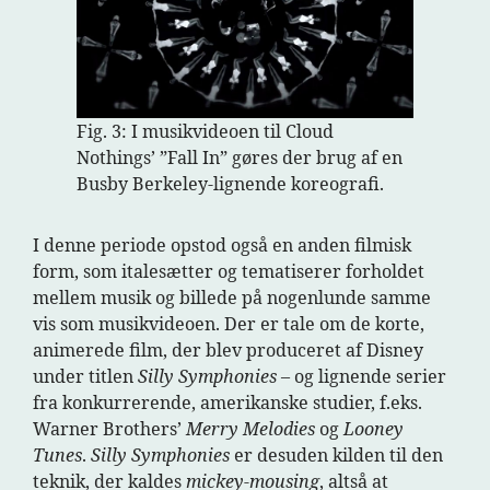
Fig. 3: I musikvideoen til Cloud
Nothings’ ”Fall In” gøres der brug af en
Busby Berkeley-lignende koreografi.
I denne periode opstod også en anden filmisk
form, som italesætter og tematiserer forholdet
mellem musik og billede på nogenlunde samme
vis som musikvideoen. Der er tale om de korte,
animerede film, der blev produceret af Disney
under titlen
Silly Symphonies
– og lignende serier
fra konkurrerende, amerikanske studier, f.eks.
Warner Brothers’
Merry Melodies
og
Looney
Tunes
.
Silly Symphonies
er desuden kilden til den
teknik, der kaldes
mickey-mousing
, altså at