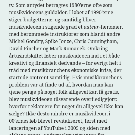
tv. Som antydet betragtes 1980’erne ofte som
musikvideoens guldalder. I løbet af 1990’erne
stiger budgetterne, og samtidig bliver
musikvideoen i stigende grad et
auteur
-fænomen
med berømmede instruktører som blandt andre
Michel Gondry, Spike Jonze, Chris Cunningham,
David Fincher og Mark Romanek. Omkring
årtusindskiftet løber musikvideoen ind i et både
kreativt og finansielt dødvande – for øvrigt helt i
tråd med musikbranchens økonomiske krise, der
startede omtrent samtidig. Hvis musikbranchens
problem var at finde ud af, hvordan man kan
tjene penge på noget folk alligevel kan få gratis,
blev musikvideoen tilsvarende overflødiggjort:
hvorfor reklamere for noget du alligevel ikke kan
sælge? Ikke desto mindre er musikvideoen i
00’ernes løb blevet revitaliseret, først med
lanceringen af YouTube i 2005 og siden med