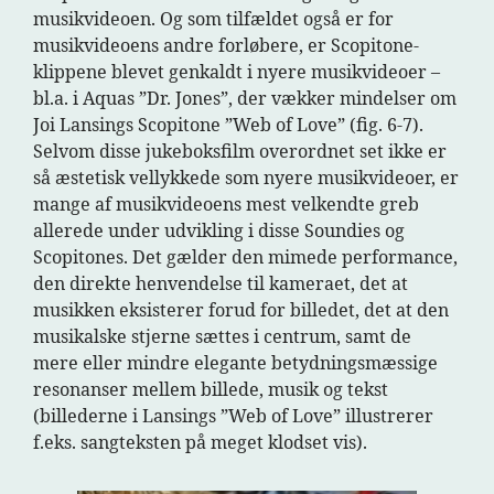
musikvideoen. Og som tilfældet også er for
musikvideoens andre forløbere, er Scopitone-
klippene blevet genkaldt i nyere musikvideoer –
bl.a. i Aquas ”Dr. Jones”, der vækker mindelser om
Joi Lansings Scopitone ”Web of Love” (fig. 6-7).
Selvom disse jukeboksfilm overordnet set ikke er
så æstetisk vellykkede som nyere musikvideoer, er
mange af musikvideoens mest velkendte greb
allerede under udvikling i disse Soundies og
Scopitones. Det gælder den mimede performance,
den direkte henvendelse til kameraet, det at
musikken eksisterer forud for billedet, det at den
musikalske stjerne sættes i centrum, samt de
mere eller mindre elegante betydningsmæssige
resonanser mellem billede, musik og tekst
(billederne i Lansings ”Web of Love” illustrerer
f.eks. sangteksten på meget klodset vis).