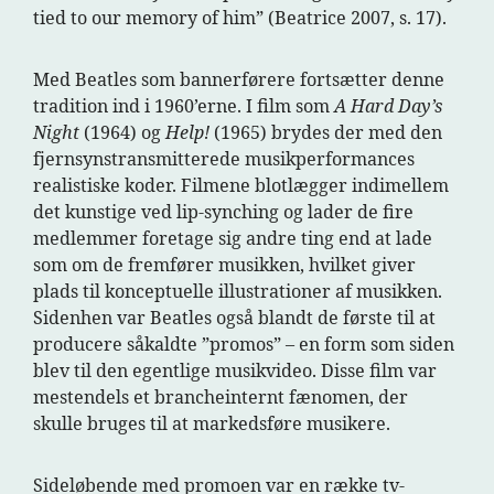
tied to our memory of him” (Beatrice 2007, s. 17).
Med Beatles som bannerførere fortsætter denne
tradition ind i 1960’erne. I film som
A Hard Day’s
Night
(1964) og
Help!
(1965) brydes der med den
fjernsynstransmitterede musikperformances
realistiske koder. Filmene blotlægger indimellem
det kunstige ved lip-synching og lader de fire
medlemmer foretage sig andre ting end at lade
som om de fremfører musikken, hvilket giver
plads til konceptuelle illustrationer af musikken.
Sidenhen var Beatles også blandt de første til at
producere såkaldte ”promos” – en form som siden
blev til den egentlige musikvideo. Disse film var
mestendels et brancheinternt fænomen, der
skulle bruges til at markedsføre musikere.
Sideløbende med promoen var en række tv-