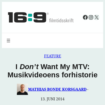
Spring
til
Faceboo
Insta
X
indhold
FEATURE
I
Don’t
Want My MTV:
Musikvideoens forhistorie
MATHIAS BONDE KORSGAARD
–
13. JUNI 2014