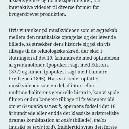
alskens genre- og formeksperimenter, fra
interaktive videoer til diverse former for
brugerdrevet produktion.
Hvis vi tænker på musikvideoen som et ægteskab
mellem den musikalske optagelse og det levende
billede, så strækker dens historie sig på sin vis
tilbage til de teknologiske skred, der sker i
slutningen af det 19. århundrede med opfindelsen
af grammofonen (populært sagt med Edison i
1877) og filmen (populært sagt med Lumière-
brødrene i 1895). Hvis vi i stedet opfatter
musikvideoen som en del af inter- eller
multimedialitetens generelle historie, kan vi spole
filmen endnu længere tilbage til fx Wagners idé
om et
Gesamtkunstwerk
, operaens fødsel i det 16.
århundrede eller endda det klassiske aristoteliske
dramas kombination af
opsis
(billede),
melos
(musik) og
lexis
(ord). Imidlertid synes den første