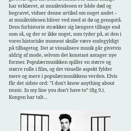
har erklæret, at musikvideoen er både død og
begravet, vidner denne artikel om noget andet –
at musikvideoen bliver ved med at dø og genopstå.
Dens forhistorie strækker sig længere tilbage end
som så, og der er ikke noget, som tyder på, at den i
vores historiske moment skulle være endegyldigt
på tilbagetog. Det at visualisere musik går givetvis
aldrig af mode, selvom det konstant antager nye
former. Populærmusikken spiller en større og
større rolle i film, og det visuelle aspekt fylder
mere og mere i populærmusikkens verden. Elvis
får det sidste ord: ”I don’t know anything about
music. In my line you don’t have to” (fig.9.).
Kongen har talt…