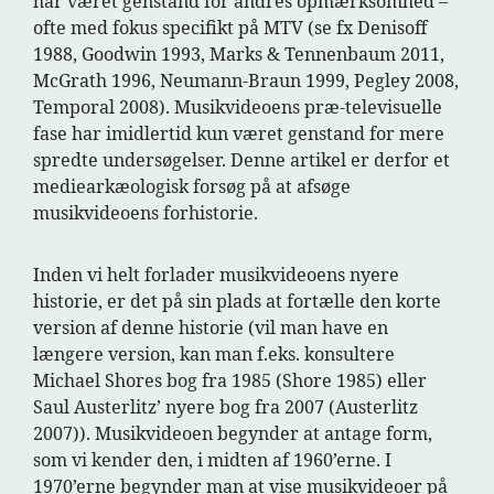
har været genstand for andres opmærksomhed –
ofte med fokus specifikt på MTV (se fx Denisoff
1988, Goodwin 1993, Marks & Tennenbaum 2011,
McGrath 1996, Neumann-Braun 1999, Pegley 2008,
Temporal 2008). Musikvideoens præ-televisuelle
fase har imidlertid kun været genstand for mere
spredte undersøgelser. Denne artikel er derfor et
mediearkæologisk forsøg på at afsøge
musikvideoens forhistorie.
Inden vi helt forlader musikvideoens nyere
historie, er det på sin plads at fortælle den korte
version af denne historie (vil man have en
længere version, kan man f.eks. konsultere
Michael Shores bog fra 1985 (Shore 1985) eller
Saul Austerlitz’ nyere bog fra 2007 (Austerlitz
2007)). Musikvideoen begynder at antage form,
som vi kender den, i midten af 1960’erne. I
1970’erne begynder man at vise musikvideoer på