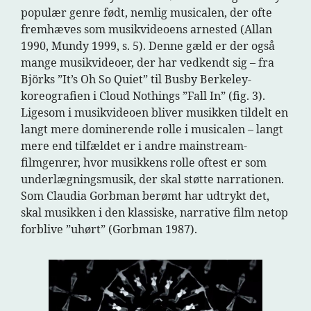
populær genre født, nemlig musicalen, der ofte
fremhæves som musikvideoens arnested (Allan
1990, Mundy 1999, s. 5). Denne gæld er der også
mange musikvideoer, der har vedkendt sig – fra
Björks ”It’s Oh So Quiet” til Busby Berkeley-
koreografien i Cloud Nothings ”Fall In” (fig. 3).
Ligesom i musikvideoen bliver musikken tildelt en
langt mere dominerende rolle i musicalen – langt
mere end tilfældet er i andre mainstream-
filmgenrer, hvor musikkens rolle oftest er som
underlægningsmusik, der skal støtte narrationen.
Som Claudia Gorbman berømt har udtrykt det,
skal musikken i den klassiske, narrative film netop
forblive ”uhørt” (Gorbman 1987).