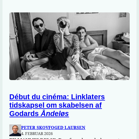
Début du cinéma: Linklaters
tidskapsel om skabelsen af
Godards
Åndeløs
PETER SKOVFOGED LAURSEN
4. FEBRUAR 2026