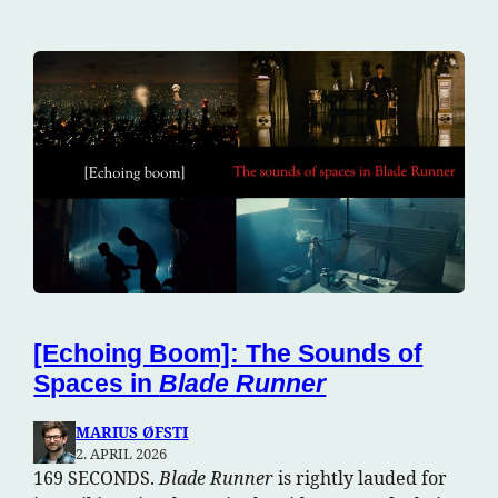
[Echoing Boom]: The Sounds of
Spaces in
Blade Runner
MARIUS ØFSTI
2. APRIL 2026
169 SECONDS.
Blade Runner
is rightly lauded for